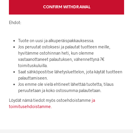
CONFIRM WITHDRAWAL
Ehdot:
Tuote on uusi ja alkuperäispakkauksessa.
Jos peruutat ostoksesi ja palautat tuotteen meille,
hyvitämme ostohinnan heti, kun olemme
vastaanottaneet palautuksen, vähennettynä 7€
toimituskuluilla.
Saat sähköpostitse lähetysluettelon, jota käytät tuotteen
palauttamiseen.
Jos emme ole vielä ehtineet lähettää tuotetta, tilaus
peruutetaan ja koko ostosumma palautetaan.
Löydät nämä tiedot myös ostoehdoistamme
ja
toimitusehdoistamme.