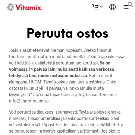
0
Peruuta ostos
Joskus asiat etenevät hieman nopeasti. Oletko tilannut
tuotteen, mutta sitten muuttanut mieltäsi? Siinä tapauksessa
voit käyttää lakisääteistä peruuttamisoikeuttasi.
Se on
voimassa 14 päivää lain mukaisesti kaikissa verkossa
tehdyissä tavaroiden ostosopimuksissa.
Katso ehdot
alempana. HUOM! Tämä koskee vain uusia ostoksia. Onko
ostosta kulunut yli 14 päivää, vai onko sinulla muita
kysymyksiä? Ota siinä tapauksessa yhteyttä osoitteeseen:
info@lindenbaum.se.
Voit peruuttaa tilauksesi seuraavasti: Täytä alla oleva lomake
nimelläsi, tilausnumerollasi ja sähköpostiosoitteellasi. Saat
vahvistuksen sähköpostitse. Jos tilausta ei ole vielä lähetetty,
se peruutetaan ja hyvitys käsitellään välittömästi. Jos olet jo