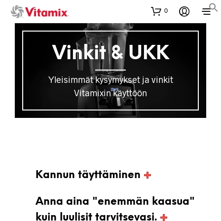
0
Vinkit & UKK
Yleisimmät kysymykset ja vinkit
Vitamixin käyttöön
Kannun täyttäminen
Anna aina "enemmän kaasua"
kuin luulisit tarvitsevasi.