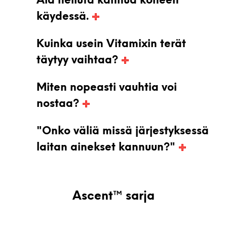
Älä heiluta kannua koneen
käydessä.
Kuinka usein Vitamixin terät
täytyy vaihtaa?
Miten nopeasti vauhtia voi
nostaa?
"Onko väliä missä järjestyksessä
laitan ainekset kannuun?"
Ascent™ sarja