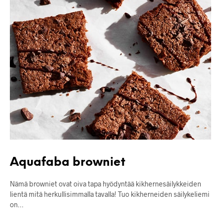
Aquafaba browniet
Nämä browniet ovat oiva tapa hyödyntää kikhernesäilykkeiden
lientä mitä herkullisimmalla tavalla! Tuo kikherneiden säilykeliemi
on…