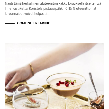
Nauti tämä herkullinen gluteeniton kakku lorauksella itse tehtyä
lime-kastiketta. Koristele pistaasipähkinöillä. Gluteenittomat
leivonnaiset voivat helposti…
CONTINUE READING
KAKUT JA LEIVONNAISET
RESEPTIT