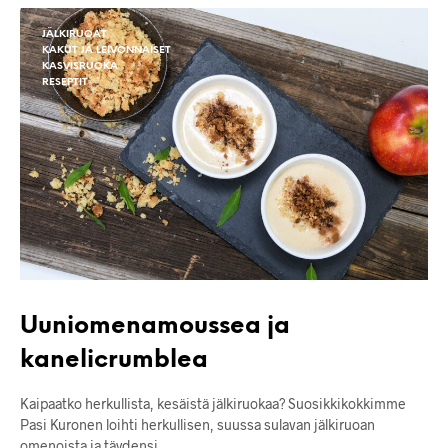
JÄLKIRUOAT
KAKUT JA LEIVONNAISET
KASVISRUOKA
RESEPTIT
Uuniomenamoussea ja
kanelicrumblea
Kaipaatko herkullista, kesäistä jälkiruokaa? Suosikkikokkimme
Pasi Kuronen loihti herkullisen, suussa sulavan jälkiruoan
omenoista ja täydensi…