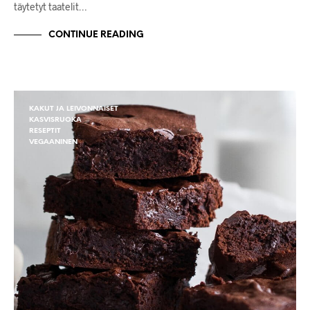
täytetyt taatelit…
CONTINUE READING
KAKUT JA LEIVONNAISET
KASVISRUOKA
RESEPTIT
VEGAANINEN