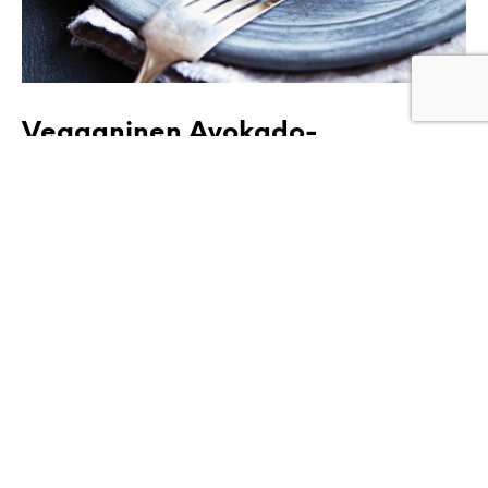
Vegaaninen Avokado-
Suklaakakku
Tämä vegaaninen suklaakakku on upea kulinaarinen kokemus
kaikille! Erinomainen valinta jos päivällisseurueeseen kuuluu
erilaisia ruokavalioita…
CONTINUE READING
DIPIT JA LEVITTEET
KAKUT JA LEIVONNAISET
KASTIKKEET
KASVISRUOKA