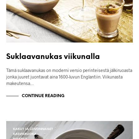
Suklaavanukas viikunalla
Tämä suklaavanukas on moderni versio perinteisestä jälkiruoasta
jonka juuret juontavat aina 1600-luvun Englantiin. Viikunasta
makeutensa…
CONTINUE READING
KAKUT JA LEIVONNAISET
KASVISRUOKA