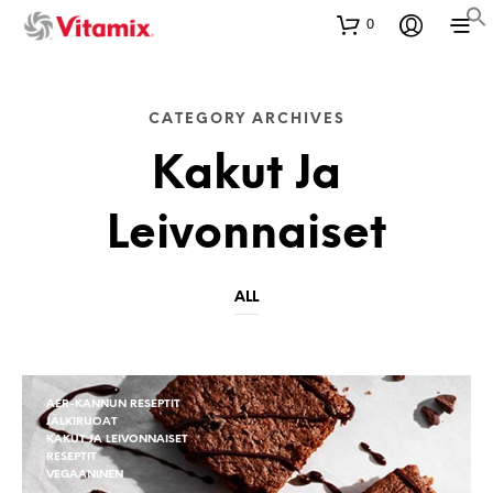
0
CATEGORY ARCHIVES
Kakut Ja
Leivonnaiset
ALL
AER-KANNUN RESEPTIT
JÄLKIRUOAT
KAKUT JA LEIVONNAISET
RESEPTIT
VEGAANINEN