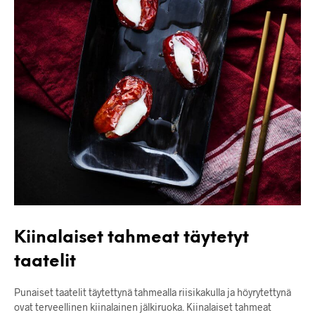
Kiinalaiset tahmeat täytetyt
taatelit
Punaiset taatelit täytettynä tahmealla riisikakulla ja höyrytettynä
ovat terveellinen kiinalainen jälkiruoka. Kiinalaiset tahmeat