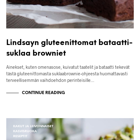
Lindsayn gluteenittomat bataatti-
suklaa browniet
Ainekset, kuten omenasose, kuivatut taatelit ja bataatti tekevät
tästä gluteenittomasta suklaabrownie-ohjeesta huomattavasti
terveellisemmän vaihdoehdon perinteisille…
CONTINUE READING
KAKUT JA LEIVONNAISET
KASVISRUOKA
RESEPTIT