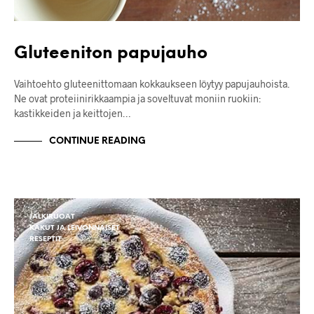
Gluteeniton papujauho
Vaihtoehto gluteenittomaan kokkaukseen löytyy papujauhoista.
Ne ovat proteiinirikkaampia ja soveltuvat moniin ruokiin:
kastikkeiden ja keittojen…
CONTINUE READING
JÄLKIRUOAT
KAKUT JA LEIVONNAISET
RESEPTIT