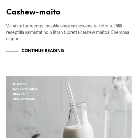
Cashew-maito
Valmista tuoreempi, maukkaampi cashew-maito kotona. Tällä
reseptillä valmistat noin litran tuoretta cashew-maitoa. Enempää
ei juuri…
CONTINUE READING
JUOMAT
KASVISMAIDOT
RESEPTIT
VEGAANINEN