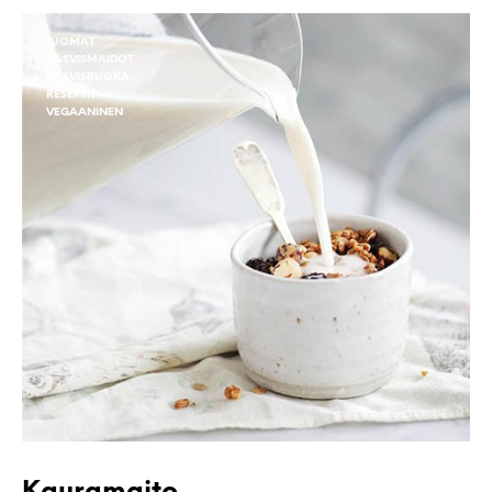
JUOMAT
KASVISMAIDOT
KASVISRUOKA
RESEPTIT
VEGAANINEN