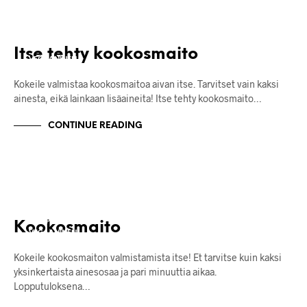
KASVISMAIDOT
KASVISRUOKA
RESEPTIT
Itse tehty kookosmaito
VEGAANINEN
Kokeile valmistaa kookosmaitoa aivan itse. Tarvitset vain kaksi
ainesta, eikä lainkaan lisäaineita! Itse tehty kookosmaito…
CONTINUE READING
JUOMAT
KASVISMAIDOT
RESEPTIT
Kookosmaito
VEGAANINEN
Kokeile kookosmaiton valmistamista itse! Et tarvitse kuin kaksi
yksinkertaista ainesosaa ja pari minuuttia aikaa.
Lopputuloksena…