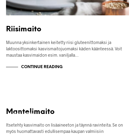
Riisimaito
Muunna yksinkertainen keitetty riisi gluteenittomaksi ja
laktoosittomaksi kasvismaitojuomaksi käden käänteessä. Voit
maustaa kasvimaidon esim. vaniljalla…
CONTINUE READING
JUOMAT
KASVISMAIDOT
RESEPTIT
Mantelimaito
VEGAANINEN
Itsetehty kasvimaito on lisäaineeton ja täynnä ravinteita. Se on
myös huomattavasti edullisempaa kaupan valmiisiin