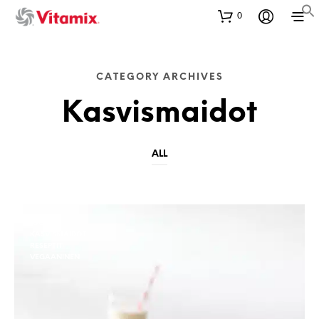
0
CATEGORY ARCHIVES
Kasvismaidot
ALL
JUOMAT
KASVISMAIDOT
RESEPTIT
VEGAANINEN