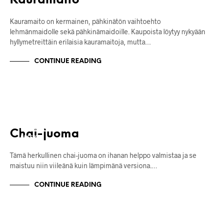
Kauramaito
Kauramaito on kermainen, pähkinätön vaihtoehto
lehmänmaidolle sekä pähkinämaidoille. Kaupoista löytyy nykyään
hyllymetreittäin erilaisia kauramaitoja, mutta…
CONTINUE READING
JUOMAT
KASVISMAIDOT
LÄMPIMÄT JUOMAT
Chai-juoma
RESEPTIT
VEGAANINEN
Tämä herkullinen chai-juoma on ihanan helppo valmistaa ja se
maistuu niin viileänä kuin lämpimänä versiona.…
CONTINUE READING