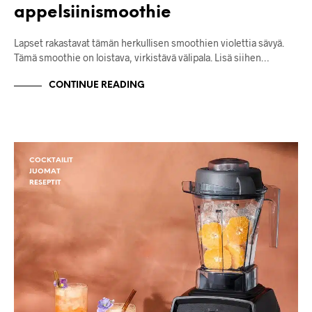
appelsiinismoothie
Lapset rakastavat tämän herkullisen smoothien violettia sävyä.
Tämä smoothie on loistava, virkistävä välipala. Lisä siihen…
CONTINUE READING
COCKTAILIT
JUOMAT
RESEPTIT