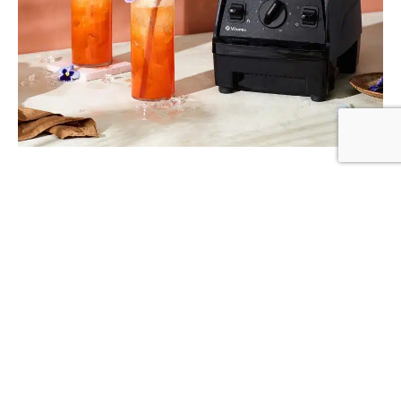
Tangerine Spritz
Vitamix Aerating -kannu on täydellinen, kun haluat säilyttää
juomissa hedelmälihan, sen sijaan että se silppuuntuisi…
CONTINUE READING
AER-KANNUN RESEPTIT
JUOMAT