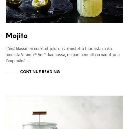
Mojito
Tämä klassinen cocktail, joka on valmistettu tuoreista raaka-
aineista Vitamix® Aer™ -kannussa, on parhaimmillaan nautittuna
lämpimänä…
CONTINUE READING
AER-KANNUN RESEPTIT
JUOMAT
RESEPTIT