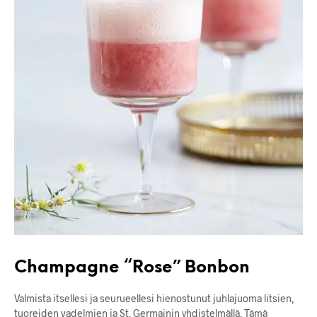
Champagne “Rose” Bonbon
Valmista itsellesi ja seurueellesi hienostunut juhlajuoma litsien,
tuoreiden vadelmien ja St. Germainin yhdistelmällä. Tämä