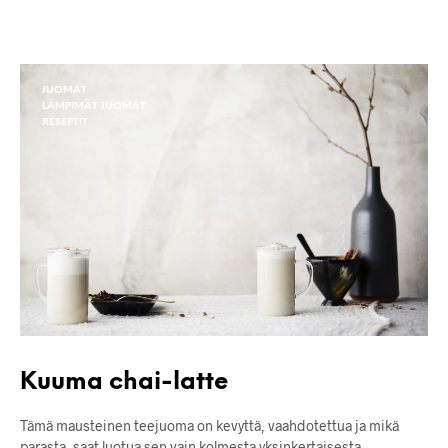
JUOMAT
LÄMPIMÄT JUOMAT
RESEPTIT
Kuuma chai-latte
Tämä mausteinen teejuoma on kevyttä, vaahdotettua ja mikä
parasta, saat luotua sen vain kolmesta yksinkertaisesta…