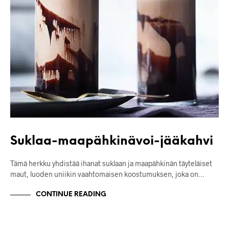
Suklaa-maapähkinävoi-jääkahvi
Tämä herkku yhdistää ihanat suklaan ja maapähkinän täyteläiset
maut, luoden uniikin vaahtomaisen koostumuksen, joka on…
CONTINUE READING