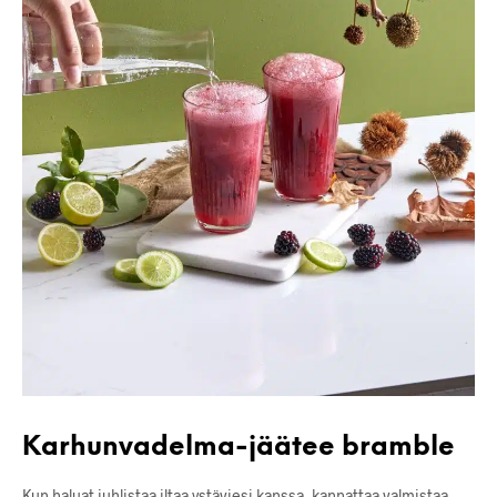
Karhunvadelma-jäätee bramble
Kun haluat juhlistaa iltaa ystäviesi kanssa, kannattaa valmistaa