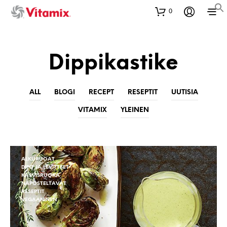
0
Dippikastike
ALL
BLOGI
RECEPT
RESEPTIT
UUTISIA
VITAMIX
YLEINEN
ALKURUOAT
DIPIT JA LEVITTEET
KASVISRUOKA
NAPOSTELTAVAT
RESEPTIT
VEGAANINEN