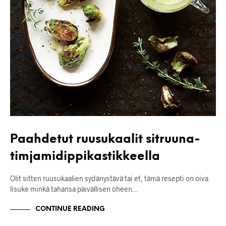
Paahdetut ruusukaalit sitruuna-
timjamidippikastikkeella
Olit sitten ruusukaalien sydänystävä tai et, tämä resepti on oiva
lisuke minkä tahansa päivällisen oheen…
CONTINUE READING