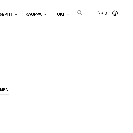
0
SEPTIT
KAUPPA
TUKI
O
S
INEN
T
O
S
K
O
R
I