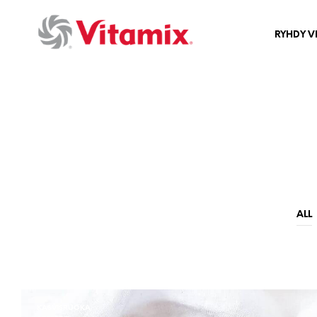
RYHDY V
ALL
KASVISRUOKA