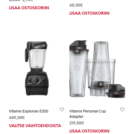
6,90
€
2,90
€
hinta
hinta
65,00
€
LISÄÄ OSTOSKORIIN
oli:
on:
LISÄÄ OSTOSKORIIN
6,90€.
2,90€.
Vitamix Explorian E520
Vitamix Personal Cup
Adapter
649,00
€
219,50
€
VALITSE VAIHTOEHDOISTA
Tällä
LISÄÄ OSTOSKORIIN
tuotteella