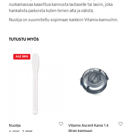
ruokamassaa kaavittua kannusta lautaselle tai lasiin, joka
hankalista paikoista kuten terien alta ja välistä.
Nuolija on suunniteltu sopimaan kaikkiin Vitamix-kannuihin.
TUTUSTU MYÖS
ALE 58%
Nuolija
Vitamix Ascent Kansi 1.4
litran kannuun
Alkuperäinen
Nykyinen