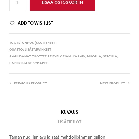
LISÄÄ OSTOSKORIIN
ADD TO WISHLIST
TUOTETUNNUS (SKU):
64584
OSASTO:
LISÄTARVIKKEET
AVAINSANAT TUOTTEELLE
EXPLORIAN
,
KAAVIN
,
NUOLIJA
,
SPATULA
,
UNDER BLADE SCRAPER
PREVIOUS PRODUCT
NEXT PRODUCT
KUVAUS
LISÄTIEDOT
Tämän nuolijan avulla saat mahdollisimman paljon