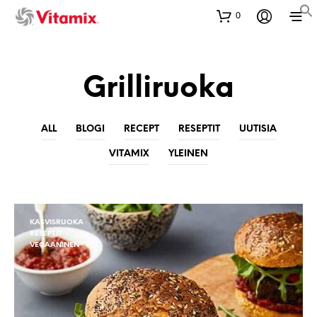
0
Grilliruoka
ALL
BLOGI
RECEPT
RESEPTIT
UUTISIA
VITAMIX
YLEINEN
KASVISRUOKA
RESEPTIT
VEGAANINEN