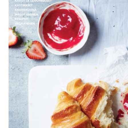
KAKUT JA LEIVONNAISET
KASTIKKEET
KASVISRUOKA
MAUSTAMINEN
RESEPTIT
VEGAANINEN