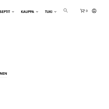
0
SEPTIT
KAUPPA
TUKI
O
S
INEN
T
O
S
K
O
R
I