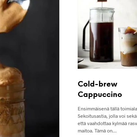
JUOMAT
RESEPTIT
Cold-brew
Cappuccino
Ensimmäisenä tällä toimiala
Sekoitusastia, jolla voi sekä
että vaahdottaa kylmää ras
maitoa. Tämä on…