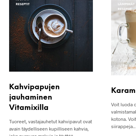
RESEPTIT
LÄMPIMÄT
RESEPTIT
Kahvipapujen
Karame
jauhaminen
Voit luoda 
Vitamixilla
valmistamal
kotona. Voit
Tuoreet, vastajauhetut kahvipavut ovat
siirappeja
avain täydelliseen kupilliseen kahvia,
joka pursuaa makuja ja täyttää