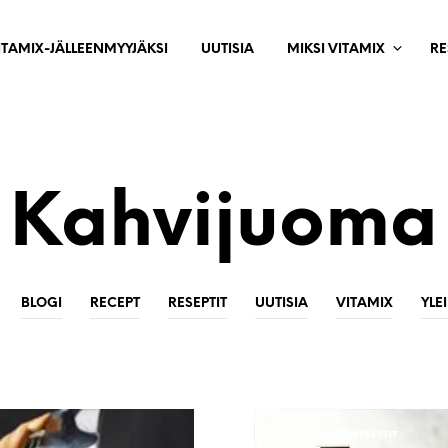
ITAMIX-JÄLLEENMYYJÄKSI
UUTISIA
MIKSI VITAMIX
RE
Kahvijuoma
BLOGI
RECEPT
RESEPTIT
UUTISIA
VITAMIX
YLE
AER-KANNUN RESEPTIT