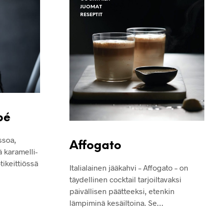
JUOMAT
RESEPTIT
pé
ssoa,
Affogato
ä karamelli-
ikeittiössä
Italialainen jääkahvi – Affogato – on
täydellinen cocktail tarjoiltavaksi
päivällisen päätteeksi, etenkin
lämpiminä kesäiltoina. Se…