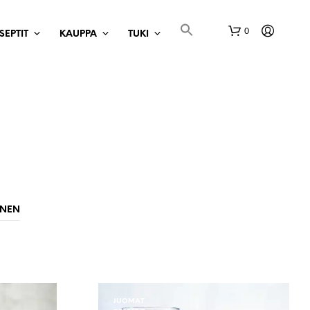
0
SEPTIT
KAUPPA
TUKI
O
S
INEN
T
O
S
K
O
R
I
JUOMAT