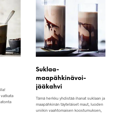
RESEPTIT
O
VEGAANINEN
N
T
Y
H
J
Ä
.
Suklaa-
maapähkinävoi-
jääkahvi
lla!
 vatkata
Tämä herkku yhdistää ihanat suklaan ja
vatonta
maapähkinän täyteläiset maut, luoden
uniikin vaahtomaisen koostumuksen,