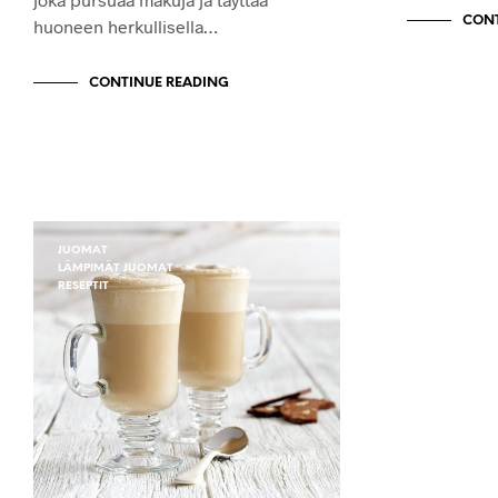
CONT
huoneen herkullisella…
CONTINUE READING
JUOMAT
LÄMPIMÄT JUOMAT
RESEPTIT