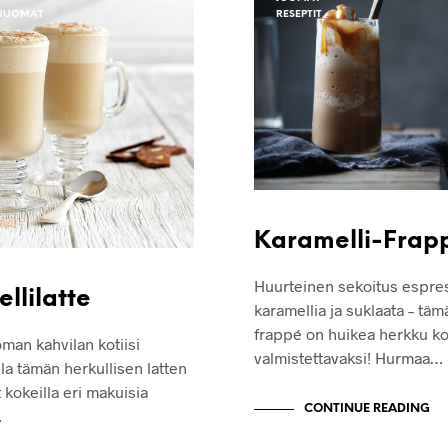
 JUOMAT
RESEPTIT
Karamelli-Frap
Huurteinen sekoitus espre
llilatte
karamellia ja suklaata – täm
frappé on huikea herkku kot
oman kahvilan kotiisi
valmistettavaksi! Hurmaa…
la tämän herkullisen latten
 kokeilla eri makuisia
CONTINUE READING
…