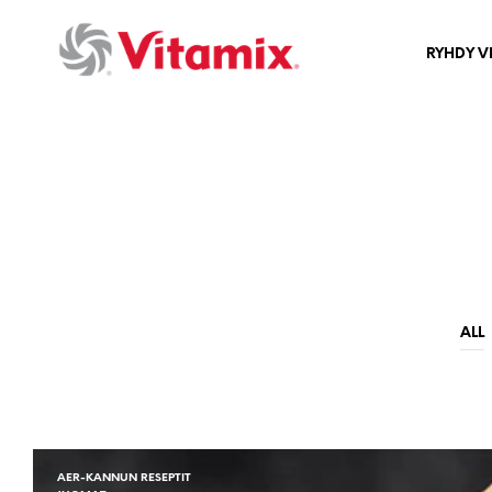
RYHDY V
ALL
AER-KANNUN RESEPTIT