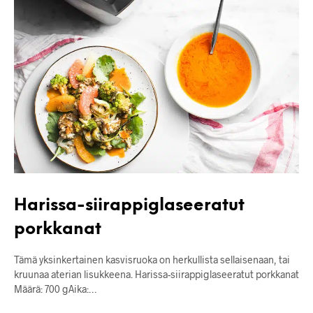
Harissa-siirappiglaseeratut
porkkanat
Tämä yksinkertainen kasvisruoka on herkullista sellaisenaan, tai
kruunaa aterian lisukkeena. Harissa-siirappiglaseeratut porkkanat
Määrä: 700 gAika:…