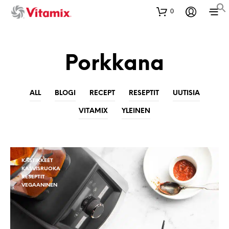
0
Porkkana
ALL
BLOGI
RECEPT
RESEPTIT
UUTISIA
VITAMIX
YLEINEN
KASTIKKEET
KASVISRUOKA
RESEPTIT
VEGAANINEN