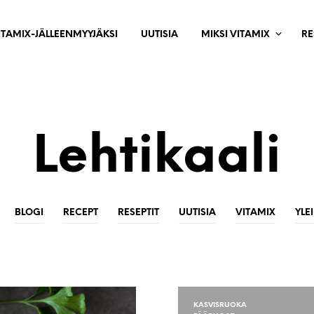
ITAMIX-JÄLLEENMYYJÄKSI
UUTISIA
MIKSI VITAMIX
RE
Lehtikaali
BLOGI
RECEPT
RESEPTIT
UUTISIA
VITAMIX
YLE
KASVISRUOKA