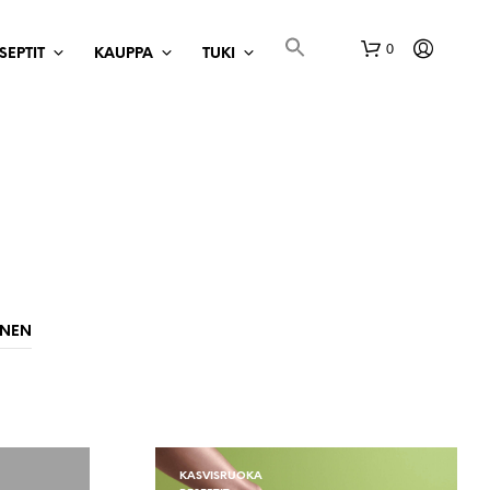
0
SEPTIT
KAUPPA
TUKI
O
S
INEN
T
O
S
K
O
R
I
KASVISRUOKA