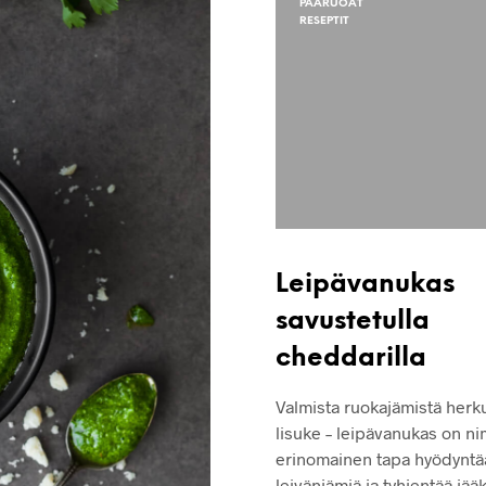
PÄÄRUOAT
RESEPTIT
Leipävanukas
savustetulla
cheddarilla
Valmista ruokajämistä herku
lisuke – leipävanukas on ni
erinomainen tapa hyödyntä
leivänjämiä ja tyhjentää jä