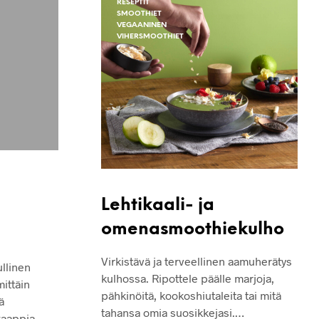
RESEPTIT
O
SMOOTHIET
N
VEGAANINEN
T
VIHERSMOOTHIET
Y
H
J
Ä
.
Lehtikaali- ja
omenasmoothiekulho
Virkistävä ja terveellinen aamuherätys
llinen
kulhossa. Ripottele päälle marjoja,
mittäin
pähkinöitä, kookoshiutaleita tai mitä
ä
tahansa omia suosikkejasi.…
äkaappia…