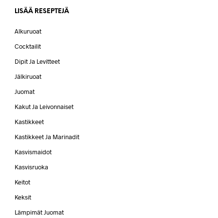
LISÄÄ RESEPTEJÄ
Alkuruoat
Cocktailit
Dipit Ja Levitteet
Jälkiruoat
Juomat
Kakut Ja Leivonnaiset
Kastikkeet
Kastikkeet Ja Marinadit
Kasvismaidot
Kasvisruoka
Keitot
Keksit
Lämpimät Juomat