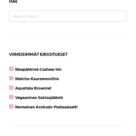
HAE
SEARCH
FOR:
VIIMEISIMMÄT KIRJOITUKSET
Maapähkinä-Cashew-Voi
Matcha-Kaurasmoothie
Aquafaba Browniet
Vegaaninen Suklaajäätelö
Kermainen Avokado-Pastasalaatti