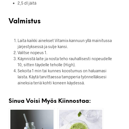
2,5 dl jäitä
Valmistus
Laita kaikki ainekset Vitamix-kannuun yllä mainitussa
järjestyksessä ja sulje kansi.
Valitse nopeus 1.
Käynnistä laite ja nosta teho rauhallisesti nopeudelle
10, sitten täydelle teholle (High).
Sekoita 1 min tai kunnes koostumus on haluamasi
laista. Käytä tarvittaessa tampperia työnnelläksesi
aineksia teriä kohti koneen käydessä.
Sinua Voisi Myös Kiinnostaa: