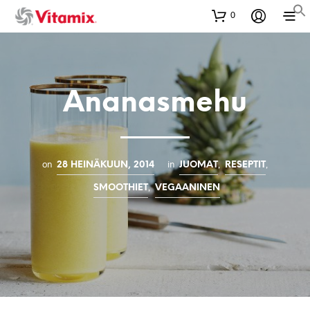
0
Ananasmehu
on
in
,
,
28 HEINÄKUUN, 2014
JUOMAT
RESEPTIT
,
SMOOTHIET
VEGAANINEN