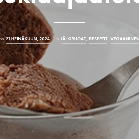
on
in
,
,
21 HEINÄKUUN, 2024
JÄLKIRUOAT
RESEPTIT
VEGAANINE