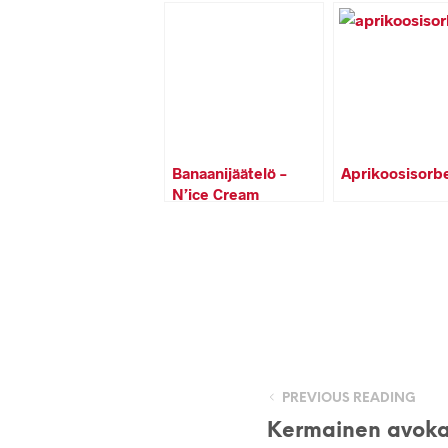
Banaanijäätelö –
Aprikoosisorbe
N’ice Cream
PREVIOUS READING
Kermainen avoka