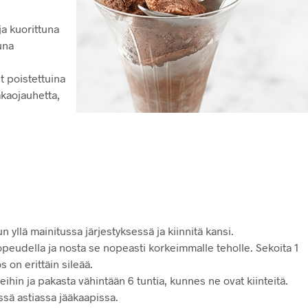
ja kuorittuna
una
et poistettuina
akaojauhetta,
n yllä mainitussa järjestyksessä ja kiinnitä kansi.
peudella ja nosta se nopeasti korkeimmalle teholle. Sekoita 1
 on erittäin sileää.
ihin ja pakasta vähintään 6 tuntia, kunnes ne ovat kiinteitä.
iissä astiassa jääkaapissa.