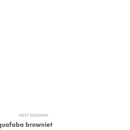
NEXT READING
uafaba browniet