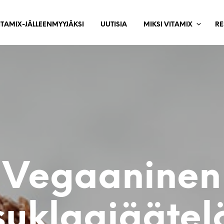
ITAMIX-JÄLLEENMYYJÄKSI
UUTISIA
MIKSI VITAMIX
RE
Vegaaninen
suklaajäätel