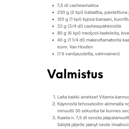
7,5 dl cashewmaitoa
230 g (2 kpl) bataattia, paistettuna 
120 g (1 kpl) kypsä banaani, kuoritt
33 g (3/4 dl) cashewpähkinöitä
80 g (6 kpl) medjool-taateleita, kiv
40 g (1 1/4 dl) makeuttamatonta ka
esim. Van Houten
(1 tl vaniljauutetta, valinnainen)
Valmistus
Laita kaikki ainekset Vitamix-kannuu
Käynnistä tehosekoitin alimmalla no
minuutti 30 sekuntia tai kunnes seos
Kaada n. 7,5 dl seosta jääpalamuotte
Säilytä jäljelle jäänyt neste ilmatiiv