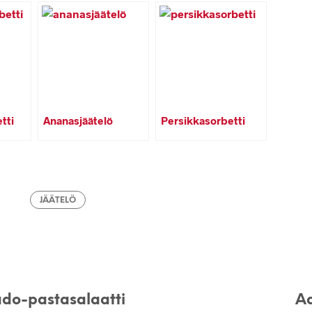
tti
Ananasjäätelö
Persikkasorbetti
JÄÄTELÖ
do-pastasalaatti
Aq