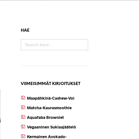
HAE
SEARCH
FOR:
VIIMEISIMMÄT KIRJOITUKSET
Maapähkinä-Cashew-Voi
Matcha-Kaurasmoothie
Aquafaba Browniet
Vegaaninen Suklaajäätelö
Kermainen Avokado-