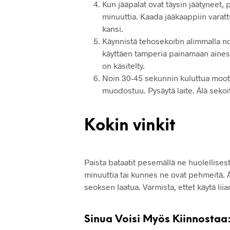
Kun jääpalat ovat täysin jäätyneet
minuuttia. Kaada jääkaappiin varattu
kansi.
Käynnistä tehosekoitin alimmalla n
käyttäen tamperia painamaan aineso
on käsitelty.
Noin 30-45 sekunnin kuluttua moot
muodostuu. Pysäytä laite. Älä sekoita 
Kokin vinkit
Paista bataatit pesemällä ne huolellisest
minuuttia tai kunnes ne ovat pehmeitä. Ä
seoksen laatua. Varmista, ettet käytä lii
Sinua Voisi Myös Kiinnostaa