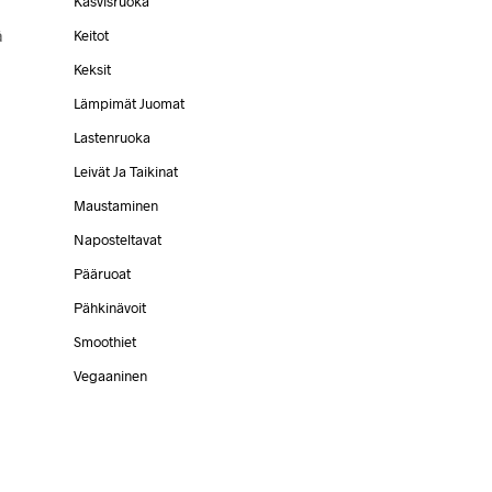
Kasvisruoka
ä
Keitot
Keksit
Lämpimät Juomat
Lastenruoka
Leivät Ja Taikinat
Maustaminen
Naposteltavat
Pääruoat
Pähkinävoit
Smoothiet
Vegaaninen