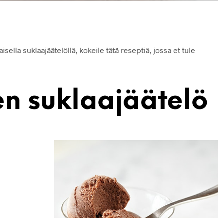
ella suklaajäätelöllä, kokeile tätä reseptiä, jossa et tule
n suklaajäätelö