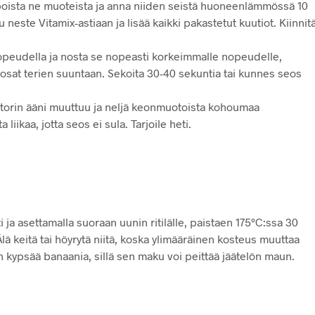
, poista ne muoteista ja anna niiden seistä huoneenlämmössä 10
 neste Vitamix-astiaan ja lisää kaikki pakastetut kuutiot. Kiinnit
opeudella ja nosta se nopeasti korkeimmalle nopeudelle,
sat terien suuntaan. Sekoita 30-40 sekuntia tai kunnes seos
torin ääni muuttuu ja neljä keonmuotoista kohoumaa
liikaa, jotta seos ei sula. Tarjoile heti.
i ja asettamalla suoraan uunin ritilälle, paistaen 175°C:ssa 30
lä keitä tai höyrytä niitä, koska ylimääräinen kosteus muuttaa
an kypsää banaania, sillä sen maku voi peittää jäätelön maun.
: