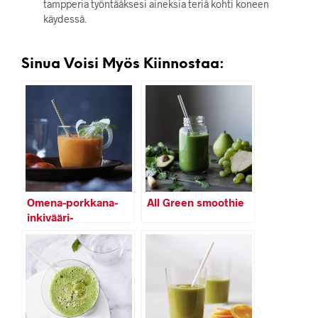
tampperia työntääksesi aineksia teriä kohti koneen
käydessä.
Sinua Voisi Myös Kiinnostaa:
Omena-porkkana-
All Green smoothie
inkivääri-
fenkolimehu