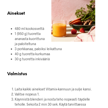
Ainekset
480 ml kookosvettä
1 (950 g) tuoretta
ananasta kuorittuna
ja paloiteltuna
3 porkkanaa, paloiksi leikattuna
40 g tuoretta kurkumaa
30 g tuoretta inkivääriä
Valmistus
Laita kaikki ainekset Vitamix-kannuun ja sulje kansi.
Valitse nopeus 1.
Käynnistä blenderi ja nosta teho nopeasti täydelle
teholle. Sekoita 2 min 30 sek. Käytä tarvittaessa