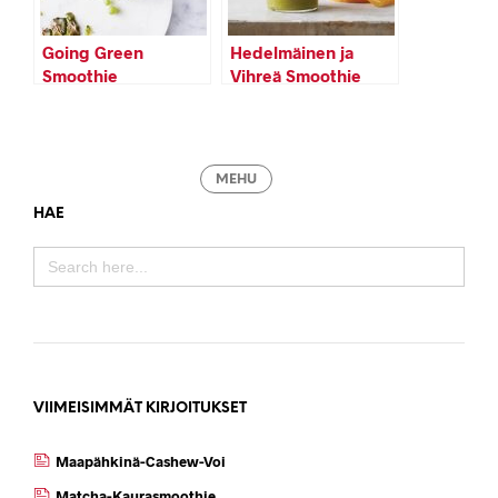
Going Green
Hedelmäinen ja
Smoothie
Vihreä Smoothie
MEHU
HAE
SEARCH
FOR:
VIIMEISIMMÄT KIRJOITUKSET
Maapähkinä-Cashew-Voi
Matcha-Kaurasmoothie