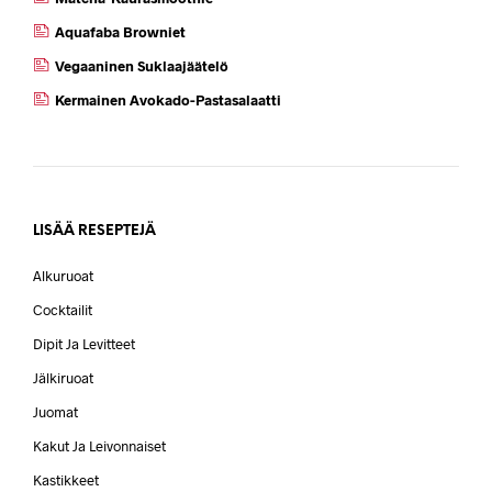
Aquafaba Browniet
Vegaaninen Suklaajäätelö
Kermainen Avokado-Pastasalaatti
LISÄÄ RESEPTEJÄ
Alkuruoat
Cocktailit
Dipit Ja Levitteet
Jälkiruoat
Juomat
Kakut Ja Leivonnaiset
Kastikkeet