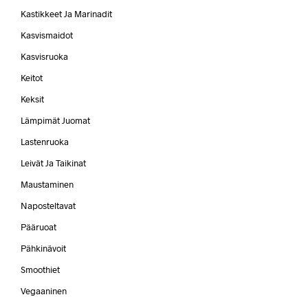
Kastikkeet Ja Marinadit
Kasvismaidot
Kasvisruoka
Keitot
Keksit
Lämpimät Juomat
Lastenruoka
Leivät Ja Taikinat
Maustaminen
Naposteltavat
Pääruoat
Pähkinävoit
Smoothiet
Vegaaninen