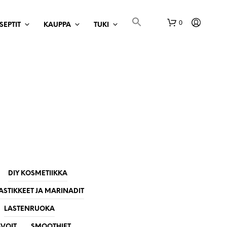
0
SEPTIT
KAUPPA
TUKI
O
S
T
O
DIY KOSMETIIKKA
S
ASTIKKEET JA MARINADIT
K
O
LASTENRUOKA
R
I
VOIT
SMOOTHIET