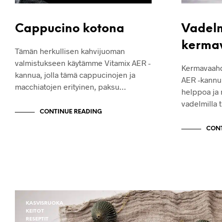
Cappucino kotona
Vadel
kerma
Tämän herkullisen kahvijuoman
valmistukseen käytämme Vitamix AER -
Kermavaahd
kannua, jolla tämä cappucinojen ja
AER -kannu
macchiatojen erityinen, paksu…
helppoa ja
vadelmilla 
CONTINUE READING
CONT
KASVISRUOKA
KEITOT
RESEPTIT