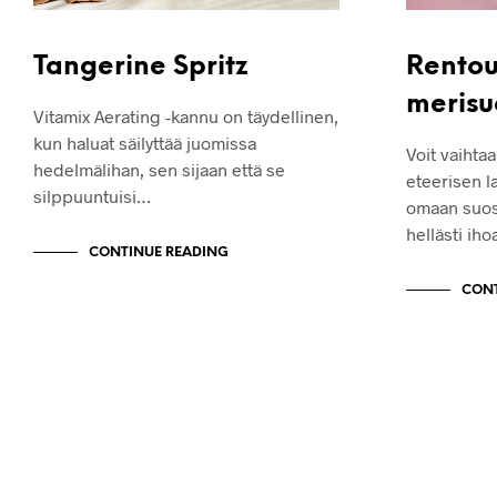
Tangerine Spritz
Rentou
merisu
Vitamix Aerating -kannu on täydellinen,
kun haluat säilyttää juomissa
Voit vaihta
hedelmälihan, sen sijaan että se
eteerisen l
silppuuntuisi…
omaan suosi
hellästi iho
CONTINUE READING
CONT