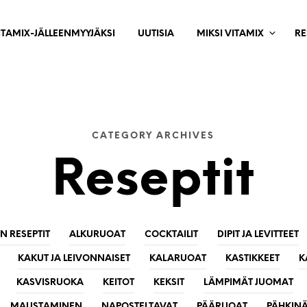
ITAMIX-JÄLLEENMYYJÄKSI
UUTISIA
MIKSI VITAMIX
RE
CATEGORY ARCHIVES
Reseptit
 RESEPTIT
ALKURUOAT
COCKTAILIT
DIPIT JA LEVITTEET
KAKUT JA LEIVONNAISET
KALARUOAT
KASTIKKEET
K
KASVISRUOKA
KEITOT
KEKSIT
LÄMPIMÄT JUOMAT
MAUSTAMINEN
NAPOSTELTAVAT
PÄÄRUOAT
PÄHKINÄ