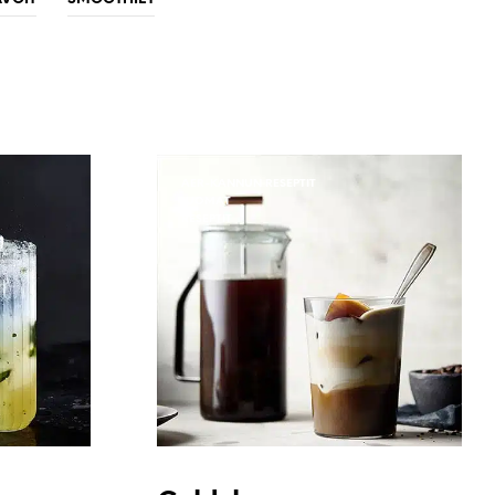
O
N
T
Y
H
J
Ä
.
AER-KANNUN RESEPTIT
JUOMAT
RESEPTIT