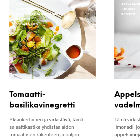
DIPIT JA LEVITTEET
AER-KANNU
KASTIKKEET
JUOMAT
KASTIKKEET JA MARINADIT
RESEPTIT
RESEPTIT
VEGAANINEN
Tomaatti-
Appels
basilikavinegretti
vadel
Yksinkertainen ja virkistävä, tämä
Tämä virkis
salaattikastike yhdistää aidon
limonadi, jo
tomaattisen rakenteen ja paljon
appelsiinej