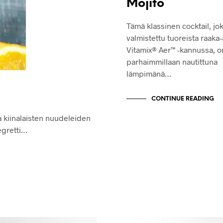
Mojito
Tämä klassinen cocktail, jo
valmistettu tuoreista raaka-
Vitamix® Aer™ -kannussa, o
parhaimmillaan nautittuna
lämpimänä…
CONTINUE READING
a kiinalaisten nuudeleiden
negretti…