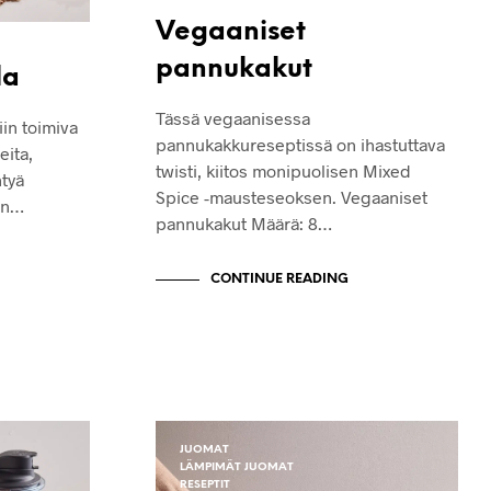
Vegaaniset
pannukakut
la
Tässä vegaanisessa
iin toimiva
pannukakkureseptissä on ihastuttava
eita,
twisti, kiitos monipuolisen Mixed
htyä
Spice -mausteseoksen. Vegaaniset
en…
pannukakut Määrä: 8…
CONTINUE READING
JUOMAT
LÄMPIMÄT JUOMAT
RESEPTIT