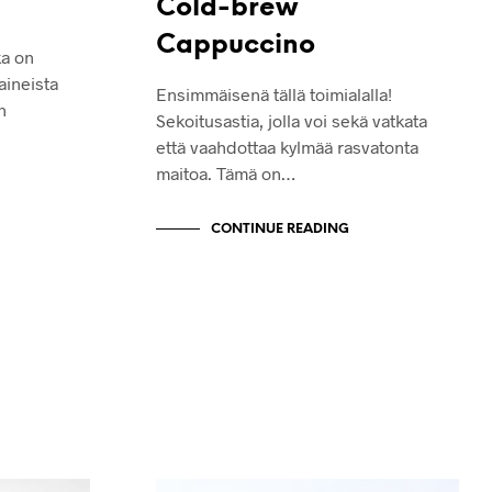
Cold-brew
Cappuccino
ka on
aineista
Ensimmäisenä tällä toimialalla!
n
Sekoitusastia, jolla voi sekä vatkata
että vaahdottaa kylmää rasvatonta
maitoa. Tämä on…
CONTINUE READING