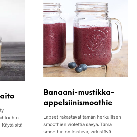
JUOMAT
RESEPTIT
SMOOTHIET
Banaani-mustikka-
maito
appelsiinismoothie
ty
Lapset rakastavat tämän herkullisen
aihtoehto
smoothien violettia sävyä. Tämä
 Käytä sitä
smoothie on loistava, virkistävä