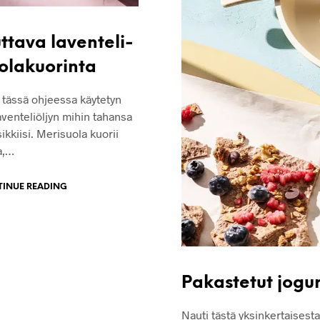
ttava laventeli-
olakuorinta
a tässä ohjeessa käytetyn
aventeliöljyn mihin tahansa
kkiisi. Merisuola kuorii
a,…
INUE READING
Pakastetut jogur
Nauti tästä yksinkertaisest