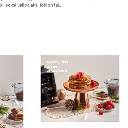
lliseksi välipalaksi töiden tai…
KASVISRUOKA
RESEPTIT
VEGAANINEN