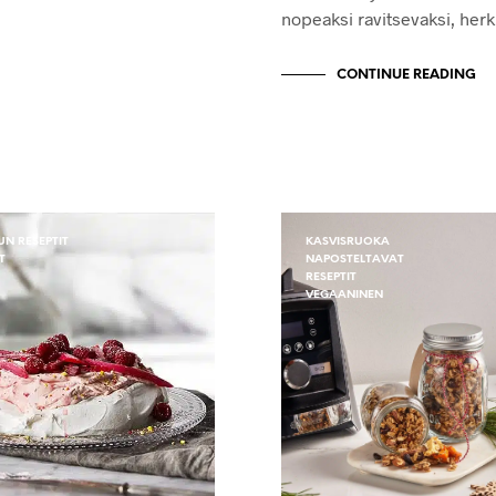
nopeaksi ravitsevaksi, herku
CONTINUE READING
N RESEPTIT
KASVISRUOKA
T
NAPOSTELTAVAT
RESEPTIT
VEGAANINEN