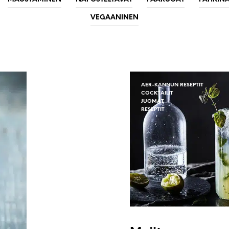
VEGAANINEN
AER-KANNUN RESEPTIT
COCKTAILIT
JUOMAT
RESEPTIT