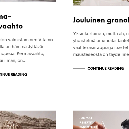
ma-
Jouluinen grano
vaahto
Yksinkertainen, mutta ah, n
on valmistaminen Vitamix
yhdistelmä omenoita, taatel
lla on hämmästyttävän
vaahterasiirappia ja itse te
 nopeaa! Kermavaahto,
mausteseosta on täydellin
tai ilman, on…
CONTINUE READING
INUE READING
JUOMAT
RESEPTIT
SMOOTHIET