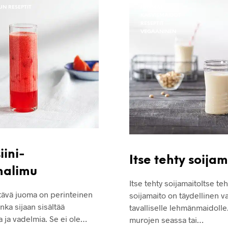
N RESEPTIT
JUOMAT
KASVISMAIDOT
RESEPTIT
VEGAANINEN
iini-
Itse tehty soija
malimu
Itse tehty soijamaitoItse teh
tävä juoma on perinteinen
soijamaito on täydellinen v
nka sijaan sisältää
tavalliselle lehmänmaidolle.
a ja vadelmia. Se ei ole…
murojen seassa tai…