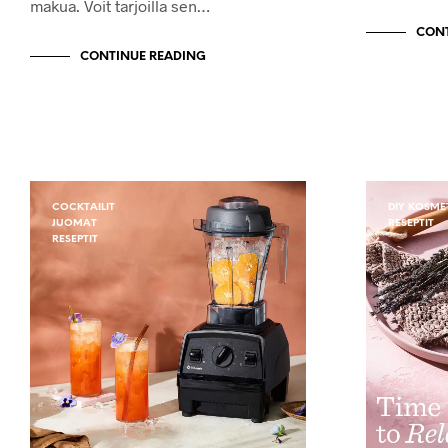
makua. Voit tarjoilla sen…
CONT
CONTINUE READING
COCKTAILIT
DIY KOSME
JUOMAT
RESEPTIT
RESEPTIT