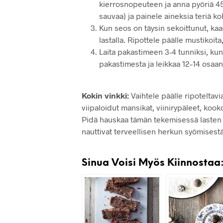
kierrosnopeuteen ja anna pyöriä 4
sauvaa) ja painele aineksia teriä k
Kun seos on täysin sekoittunut, kaad
lastalla. Ripottele päälle mustikoit
Laita pakastimeen 3-4 tunniksi, kunn
pakastimesta ja leikkaa 12–14 osaan 
Kokin vinkki:
Vaihtele päälle ripoteltavi
viipaloidut mansikat, viinirypäleet, kook
Pidä hauskaa tämän tekemisessä lasten k
nauttivat terveellisen herkun syömisestä
Sinua Voisi Myös Kiinnostaa