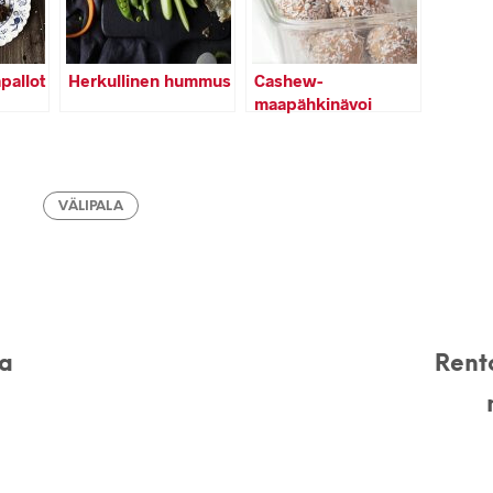
pallot
Herkullinen hummus
Cashew-
maapähkinävoi
energiapallot
VÄLIPALA
na
Rento