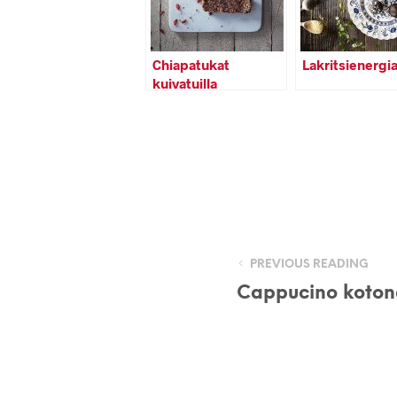
Chiapatukat
Lakritsienergia
kuivatuilla
hedelmillä
PREVIOUS READING
Cappucino koto