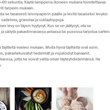
5–60 sekuntia. Käytä tampperia (koneen mukana toimitettavaa
ohti tarpeen mukaan.
a se tasaisesti leivinpaperin päälle ja levitä tasaiseksi levyksi
a, vadelmia, granolaa ja suklaahippuja.
es levy on täysin hyytynyt. Kun se on jäätynyt, ota se
ja säilytä pakastinrasiassa astiassa tai pussissa tarjoilua varten
a täytteitä mielesi mukaan. Muita hyviä täytteitä ovat esim.
os, pakastekuivatut hedelmät ja viipaloidut banaanit.
anssa, jotta he voivat valita oman täyteyhdistelmänsä. He
.
: