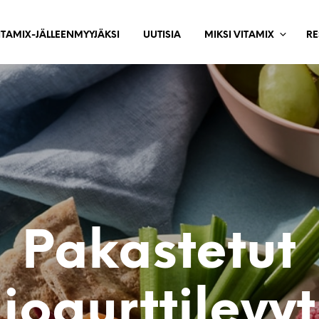
ITAMIX-JÄLLEENMYYJÄKSI
UUTISIA
MIKSI VITAMIX
RE
Pakastetut
jogurttilevyt