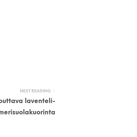
NEXT READING
uttava laventeli-
merisuolakuorinta