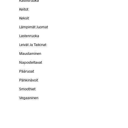
Kasvisruoka
Keitot
Keksit
Lämpimät Juomat
Lastenruoka
.
Leivät Ja Taikinat
Maustaminen
Naposteltavat
Pääruoat
Pähkinävoit
Smoothiet
Vegaaninen