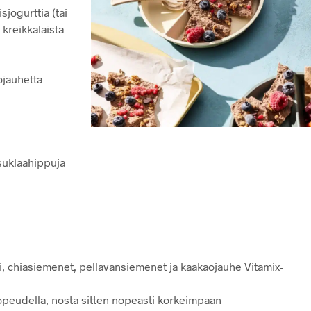
sjogurttia (tai
 kreikkalaista
ojauhetta
 suklaahippuja
tti, chiasiemenet, pellavansiemenet ja kaakaojauhe Vitamix-
opeudella, nosta sitten nopeasti korkeimpaan