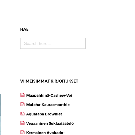
HAE
SEARCH
FOR:
VIIMEISIMMÄT KIRJOITUKSET
Maapähkinä-Cashew-Voi
Matcha-Kaurasmoothie
Aquafaba Browniet
Vegaaninen Suklaajäätelö
Kermainen Avokado-