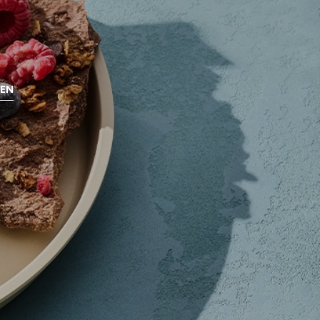
O
N
T
Y
H
J
Ä
NEN
.