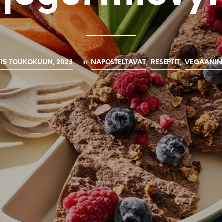
in
,
,
15 TOUKOKUUN, 2023
NAPOSTELTAVAT
RESEPTIT
VEGAANI