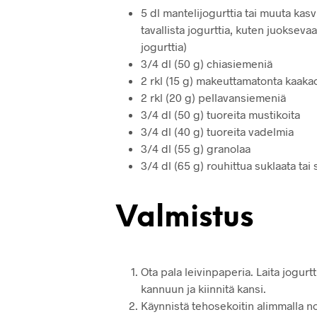
5 dl mantelijogurttia tai muuta kasvi
tavallista jogurttia, kuten juoksevaa
jogurttia)
3/4 dl (50 g) chiasiemeniä
2 rkl (15 g) makeuttamatonta kaaka
2 rkl (20 g) pellavansiemeniä
3/4 dl (50 g) tuoreita mustikoita
3/4 dl (40 g) tuoreita vadelmia
3/4 dl (55 g) granolaa
3/4 dl (65 g) rouhittua suklaata tai
Valmistus
Ota pala leivinpaperia. Laita jogur
kannuun ja kiinnitä kansi.
Käynnistä tehosekoitin alimmalla n