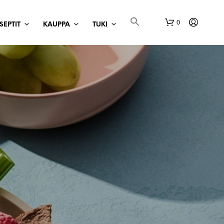
0
SEPTIT
KAUPPA
TUKI
O
S
T
O
S
K
O
R
I