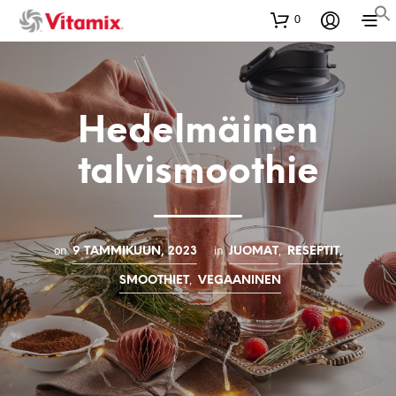
0
Hedelmäinen
talvismoothie
on
in
,
,
9 TAMMIKUUN, 2023
JUOMAT
RESEPTIT
,
SMOOTHIET
VEGAANINEN