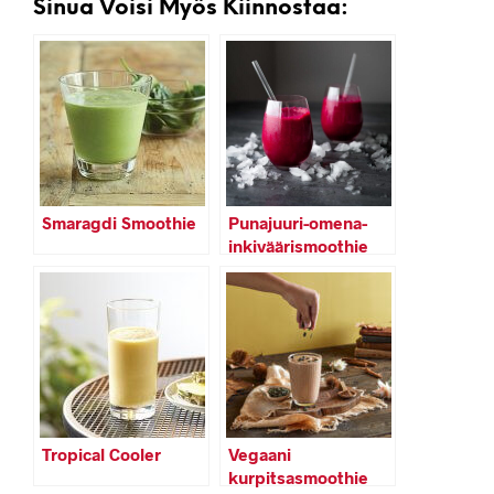
Sinua Voisi Myös Kiinnostaa:
Smaragdi Smoothie
Punajuuri-omena-
inkiväärismoothie
Tropical Cooler
Vegaani
kurpitsasmoothie