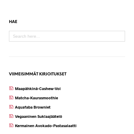
HAE
SEARCH
FOR:
VIIMEISIMMÄT KIRJOITUKSET
Maapähkinä-Cashew-Voi
Matcha-Kaurasmoothie
Aquafaba Browniet
Vegaaninen Suklaajäätelö
Kermainen Avokado-Pastasalaatti