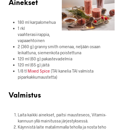
Ainekset
180 ml karpalomehua
1 rkl
vaahterasiirappia,
vapaaehtoinen
2 (360 g) granny smith omenaa, neljään osaan
leikattuna, siemenkota poistettuna
120 ml (60 g) pakastevadelmia
120 ml (65 g) jäitä
1/8 tl
Mixed Spice
(TAI kanelia TAI valmista
piparkakkumaustetta)
Valmistus
Laita kaikki ainekset, paitsi mausteseos, Vitamix-
kannuun yllä mainitussa järjestyksessä.
Käynnistä laite matalimmalla teholla ja nosta teho