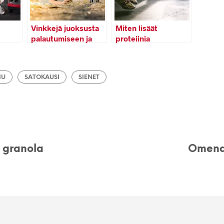
Vinkkejä juoksusta
Miten lisäät
palautumiseen ja
proteiinia
reseptejä
smoothieen – 5
kokeiltavaksi
helppoa vinkkiä
MU
SATOKAUSI
SIENET
y granola
Omenam