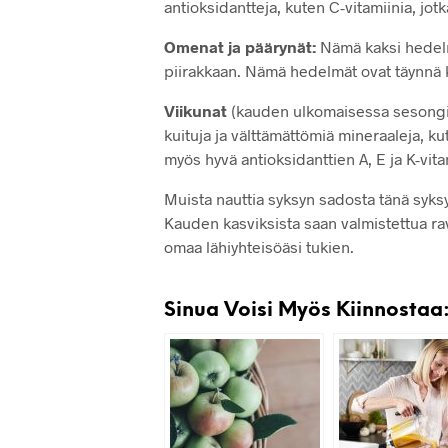
antioksidantteja, kuten C-vitamiinia, jot
Omenat ja päärynät:
Nämä kaksi hedelmä
piirakkaan. Nämä hedelmät ovat täynnä ku
Viikunat
(kauden ulkomaisessa sesongiss
kuituja ja välttämättömiä mineraaleja, k
myös hyvä antioksidanttien A, E ja K-vitam
Muista nauttia syksyn sadosta tänä syksy
Kauden kasviksista saan valmistettua rav
omaa lähiyhteisöäsi tukien.
Sinua Voisi Myös Kiinnostaa