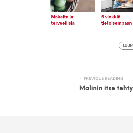
Makeita ja
5 vinkkiä
terveellisiä
tietoisempaan
omenareseptejä
syömiseen
syksyyn
LUU
PREVIOUS READING
Malinin itse teht