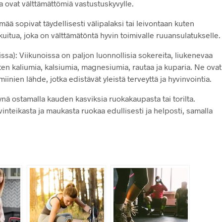
ka ovat välttämättömiä vastustuskyvylle.
ä sopivat täydellisesti välipalaksi tai leivontaan kuten
itua, joka on välttämätöntä hyvin toimivalle ruuansulatukselle.
a): Viikunoissa on paljon luonnollisia sokereita, liukenevaa
uten kaliumia, kalsiumia, magnesiumia, rautaa ja kuparia. Ne ovat
iinien lähde, jotka edistävät yleistä terveyttä ja hyvinvointia.
nä ostamalla kauden kasviksia ruokakaupasta tai torilta.
inteikasta ja maukasta ruokaa edullisesti ja helposti, samalla
: