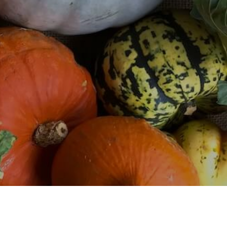
O
N
T
Y
H
J
Ä
.