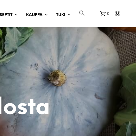
0
SEPTIT
KAUPPA
TUKI
O
S
T
dosta
O
S
K
O
R
I