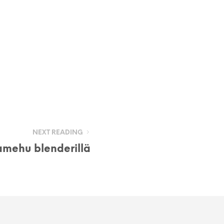
NEXT READING
ehu blenderillä