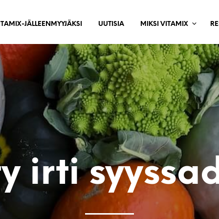
ITAMIX-JÄLLEENMYYJÄKSI
UUTISIA
MIKSI VITAMIX
RE
y irti syyssa