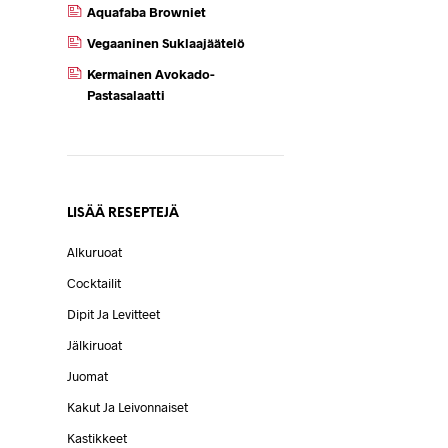
Aquafaba Browniet
Vegaaninen Suklaajäätelö
Kermainen Avokado-
Pastasalaatti
LISÄÄ RESEPTEJÄ
Alkuruoat
Cocktailit
Dipit Ja Levitteet
Jälkiruoat
Juomat
Kakut Ja Leivonnaiset
Kastikkeet