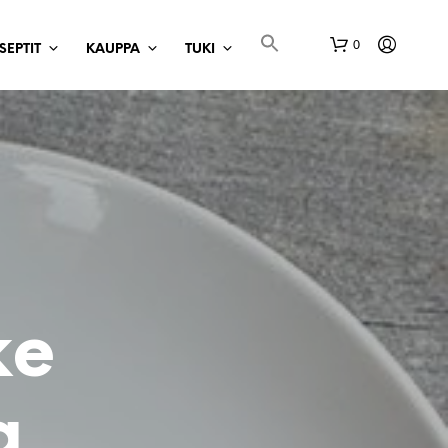
0
SEPTIT
KAUPPA
TUKI
ke
a