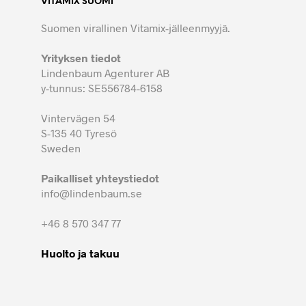
VITAMIX SUOMI
Suomen virallinen Vitamix-jälleenmyyjä.
Yrityksen tiedot
Lindenbaum Agenturer AB
y-tunnus: SE556784-6158
Vintervägen 54
S-135 40 Tyresö
Sweden
Paikalliset yhteystiedot
info@lindenbaum.se
+46 8 570 347 77
Huolto ja takuu