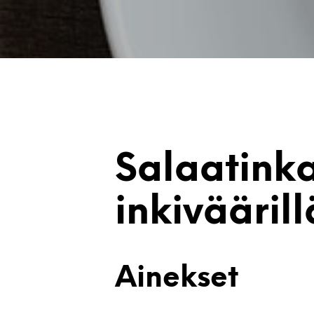
Salaatinka
inkiväärill
Ainekset