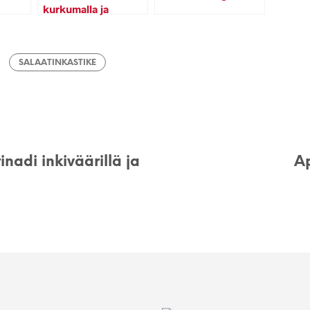
kurkumalla ja
inkiväärillä
SALAATINKASTIKE
inadi inkiväärillä ja
Ap