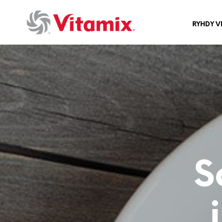
RYHDY V
S