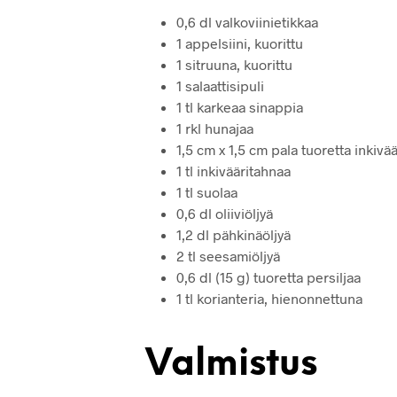
0,6 dl valkoviinietikkaa
1 appelsiini, kuorittu
1 sitruuna, kuorittu
1 salaattisipuli
1 tl karkeaa sinappia
1 rkl hunajaa
1,5 cm x 1,5 cm pala tuoretta inkivää
1 tl inkivääritahnaa
1 tl suolaa
0,6 dl oliiviöljyä
1,2 dl pähkinäöljyä
2 tl seesamiöljyä
0,6 dl (15 g) tuoretta persiljaa
1 tl korianteria, hienonnettuna
Valmistus