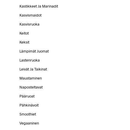
Kastikkeet Ja Marinadit
Kasvismaidot
Kasvisruoka
Keitot
Keksit
Lämpimät Juomat
Lastenruoka
Leivät Ja Taikinat
Maustaminen
Naposteltavat
Pääruoat
Pähkinävoit
Smoothiet
Vegaaninen