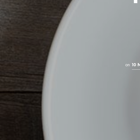
on
10 