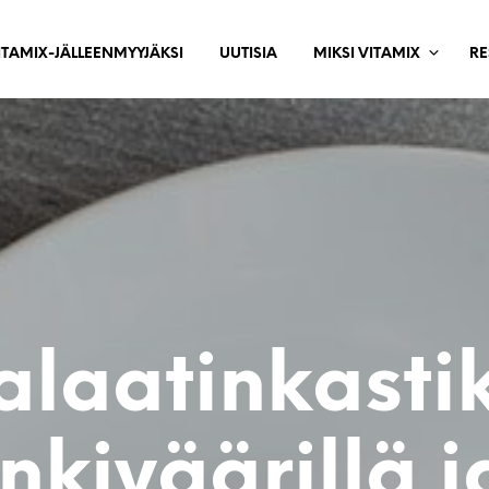
ITAMIX-JÄLLEENMYYJÄKSI
UUTISIA
MIKSI VITAMIX
RE
alaatinkasti
inkiväärillä j