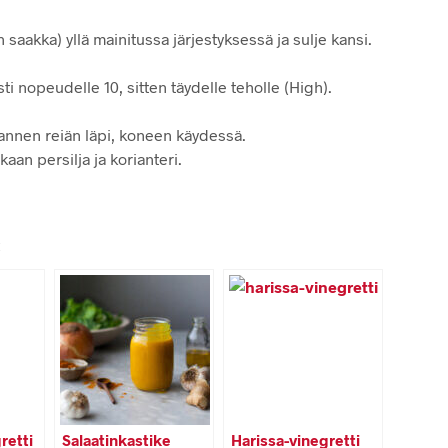
n saakka) yllä mainitussa järjestyksessä ja sulje kansi.
ti nopeudelle 10, sitten täydelle teholle (High).
kannen reiän läpi, koneen käydessä.
aan persilja ja korianteri.
:
retti
Salaatinkastike
Harissa-vinegretti