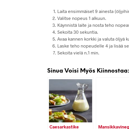
Laita ensimmäiset 9 ainesta (öljyihi
Valitse nopeus 1 alkuun.
Käynnistä laite ja nosta teho nopeas
Sekoita 30 sekuntia.
Avaa kannen korkki ja valuta öljyä 
Laske teho nopeudelle 4 ja lisää sek
Sekoita vielä n.1 min.
Sinua Voisi Myös Kiinnostaa
Caesarkastike
Mansikkavineg