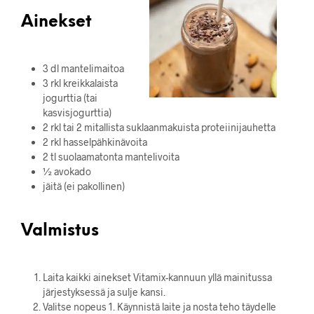
Ainekset
3 dl mantelimaitoa
3 rkl kreikkalaista
jogurttia (tai
kasvisjogurttia)
2 rkl tai 2 mitallista suklaanmakuista proteiinijauhetta
2 rkl hasselpähkinävoita
2 tl suolaamatonta mantelivoita
½ avokado
jäitä (ei pakollinen)
Valmistus
Laita kaikki ainekset Vitamix-kannuun yllä mainitussa
järjestyksessä ja sulje kansi.
Valitse nopeus 1. Käynnistä laite ja nosta teho täydelle