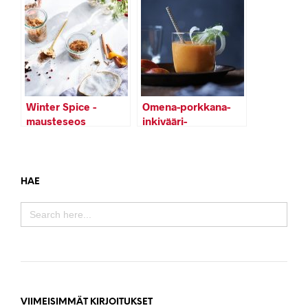
Winter Spice -
Omena-porkkana-
mausteseos
inkivääri-
fenkolimehu
HAE
SEARCH
FOR:
VIIMEISIMMÄT KIRJOITUKSET