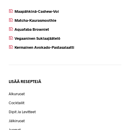
Maapähkinä-Cashew-Voi
Matcha-Kaurasmoothie
Aquafaba Browniet
Vegaaninen Suklaajäätelö
Kermainen Avokado-Pastasalaatti
LISÄÄ RESEPTEJÄ
Alkuruoat
Cocktailit
Dipit Ja Levitteet
Jälkiruoat
Juomat