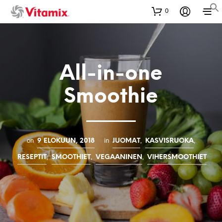
0
All-in-one
Smoothie
on
in
,
,
9 ELOKUUN, 2018
JUOMAT
KASVISRUOKA
,
,
,
RESEPTIT
SMOOTHIET
VEGAANINEN
VIHERSMOOTHIET