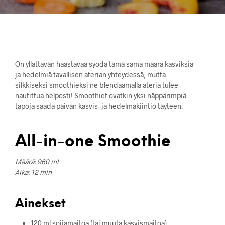
On yllättävän haastavaa syödä tämä sama määrä kasviksia
ja hedelmiä tavallisen aterian yhteydessä, mutta
silkkiseksi smoothieksi ne blendaamalla ateria tulee
nautittua helposti! Smoothiet ovatkin yksi näppärimpiä
tapoja saada päivän kasvis- ja hedelmäkiintiö täyteen.
All-in-one Smoothie
Määrä: 960 ml
Aika: 12 min
Ainekset
120 ml soijamaitoa (tai muuta kasvismaitoa)