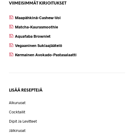
VIIMEISIMMÄT KIRJOITUKSET
Maapähkinä-Cashew-Voi
Matcha-Kaurasmoothie
Aquafaba Browniet
Vegaaninen Suklaajäätelö
Kermainen Avokado-Pastasalaatti
LISÄÄ RESEPTEJÄ
Alkuruoat
Cocktailit
Dipit Ja Levitteet
Jälkiruoat