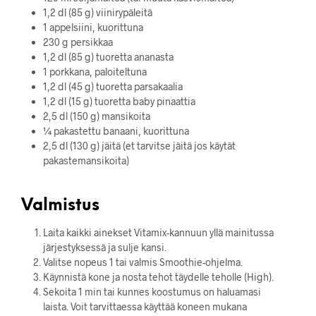
1,2 dl (85 g) viinirypäleitä
1 appelsiini, kuorittuna
230 g persikkaa
1,2 dl (85 g) tuoretta ananasta
1 porkkana, paloiteltuna
1,2 dl (45 g) tuoretta parsakaalia
1,2 dl (15 g) tuoretta baby pinaattia
2,5 dl (150 g) mansikoita
¼ pakastettu banaani, kuorittuna
2,5 dl (130 g) jäitä (et tarvitse jäitä jos käytät
pakastemansikoita)
Valmistus
Laita kaikki ainekset Vitamix-kannuun yllä mainitussa
järjestyksessä ja sulje kansi.
Valitse nopeus 1 tai valmis Smoothie-ohjelma.
Käynnistä kone ja nosta tehot täydelle teholle (High).
Sekoita 1 min tai kunnes koostumus on haluamasi
laista. Voit tarvittaessa käyttää koneen mukana