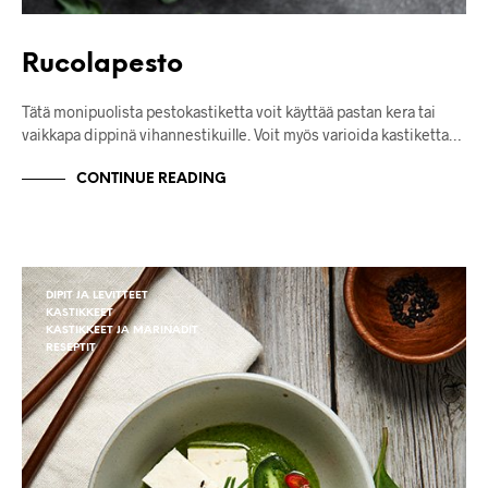
Rucolapesto
Tätä monipuolista pestokastiketta voit käyttää pastan kera tai
vaikkapa dippinä vihannestikuille. Voit myös varioida kastiketta…
CONTINUE READING
DIPIT JA LEVITTEET
KASTIKKEET
KASTIKKEET JA MARINADIT
RESEPTIT