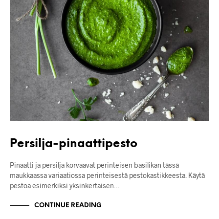
Persilja-pinaattipesto
Pinaatti ja persilja korvaavat perinteisen basilikan tässä
maukkaassa variaatiossa perinteisestä pestokastikkeesta. Käytä
pestoa esimerkiksi yksinkertaisen…
CONTINUE READING