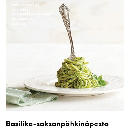
DIPIT JA LEVITTEET
KASTIKKEET
KASTIKKEET JA MARINADIT
KASVISRUOKA
RESEPTIT
Basilika-saksanpähkinäpesto