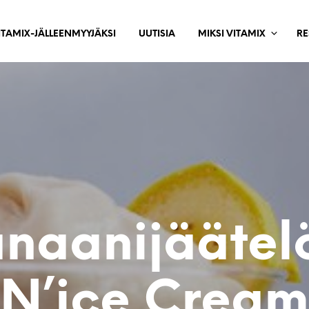
ITAMIX-JÄLLEENMYYJÄKSI
UUTISIA
MIKSI VITAMIX
RE
naanijäätel
N’ice Cream