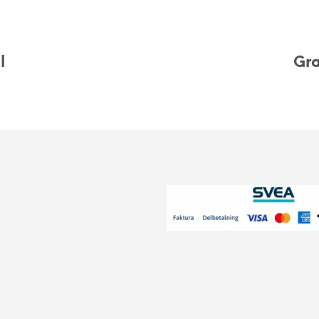
l
Gra