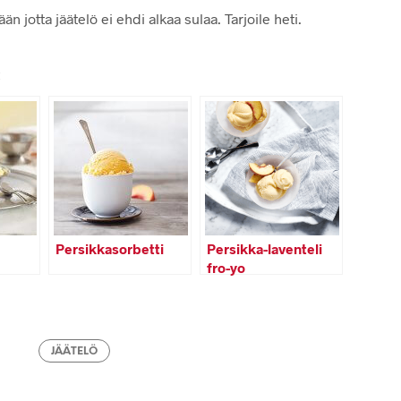
än jotta jäätelö ei ehdi alkaa sulaa. Tarjoile heti.
:
Persikkasorbetti
Persikka-laventeli
fro-yo
JÄÄTELÖ