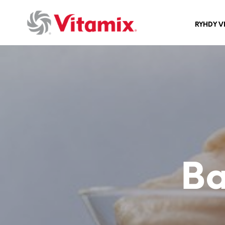
RYHDY V
Ba