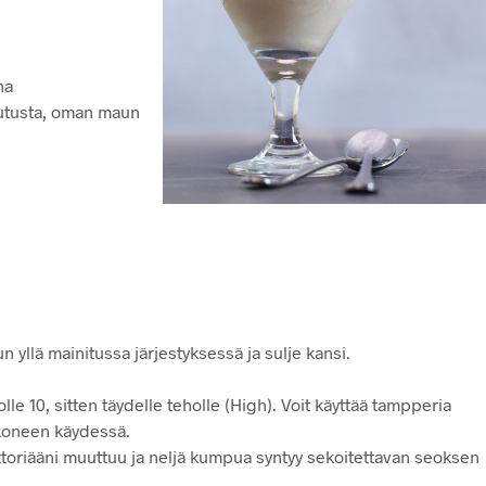
na
eutusta, oman maun
n yllä mainitussa järjestyksessä ja sulje kansi.
lle 10, sitten täydelle teholle (High). Voit käyttää tampperia
 koneen käydessä.
toriääni muuttuu ja neljä kumpua syntyy sekoitettavan seoksen