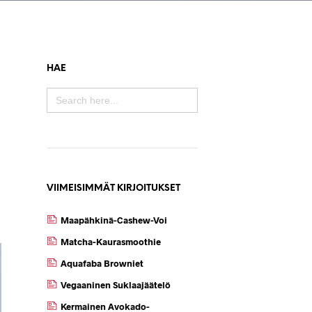
HAE
SEARCH
FOR:
VIIMEISIMMÄT KIRJOITUKSET
Maapähkinä-Cashew-Voi
Matcha-Kaurasmoothie
Aquafaba Browniet
Vegaaninen Suklaajäätelö
Kermainen Avokado-