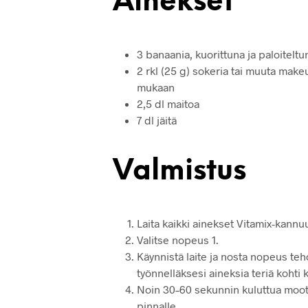
Ainekset
3 banaania, kuorittuna ja paloiteltu
2 rkl (25 g) sokeria tai muuta mak
mukaan
2,5 dl maitoa
7 dl jäitä
Valmistus
Laita kaikki ainekset Vitamix-kannuu
Valitse nopeus 1.
Käynnistä laite ja nosta nopeus teho
työnnelläksesi aineksia teriä kohti
Noin 30–60 sekunnin kuluttua moot
pinnalle.