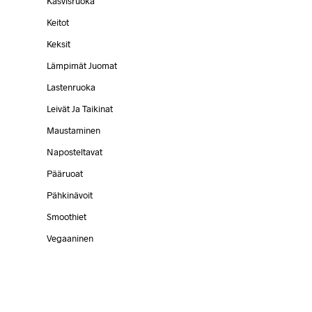
Kasvisruoka
Keitot
Keksit
Lämpimät Juomat
Lastenruoka
Leivät Ja Taikinat
Maustaminen
Naposteltavat
Pääruoat
Pähkinävoit
Smoothiet
Vegaaninen