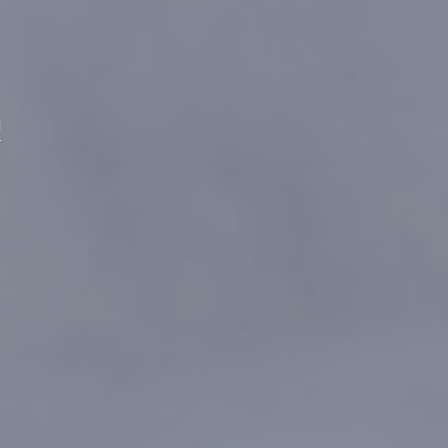
O
N
T
Y
H
J
Ä
N
.