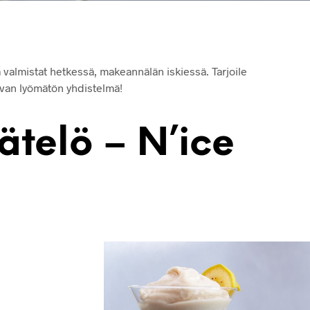
 valmistat hetkessä, makeannälän iskiessä. Tarjoile
ivan lyömätön yhdistelmä!
telö – N’ice