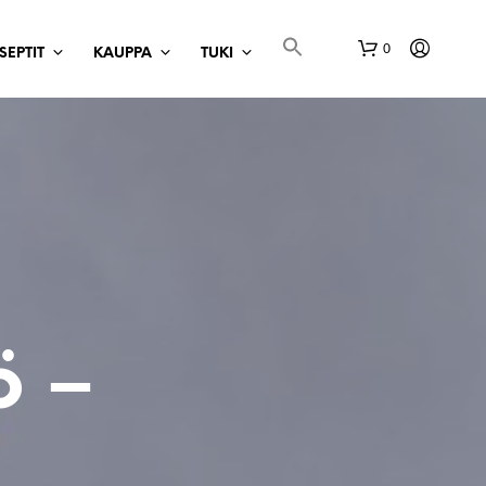
0
SEPTIT
KAUPPA
TUKI
O
S
T
ö –
O
S
K
O
R
I