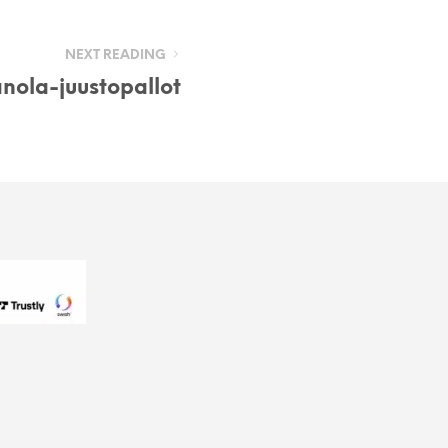
NEXT READING
nola-juustopallot