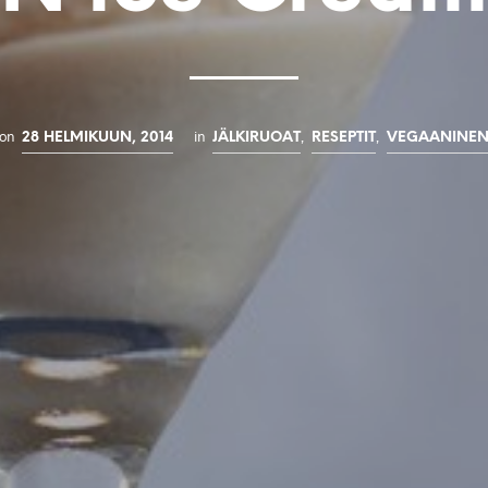
on
in
,
,
28 HELMIKUUN, 2014
JÄLKIRUOAT
RESEPTIT
VEGAANINE