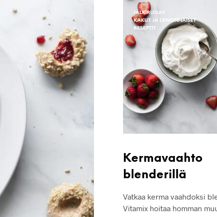
JÄLKIRUOAT
KAKUT JA LEIVONNAISET
RESEPTIT
Kermavaahto
blenderillä
Vatkaa kerma vaahdoksi ble
Vitamix hoitaa homman mu