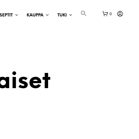
0
SEPTIT
KAUPPA
TUKI
aiset
O
S
T
O
S
K
O
R
I