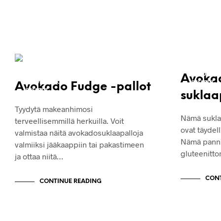
JÄLKIRUOAT
JÄLKIRUOA
KAKUT JA LEIVONNAISET
KAKUT JA 
Avoka
KASVISRUOKA
RESEPTIT
Avokado Fudge -pallot
RESEPTIT
sukla
VEGAANINEN
Tyydytä makeanhimosi
Nämä sukla
terveellisemmillä herkuilla. Voit
ovat täydell
valmistaa näitä avokadosuklaapalloja
Nämä pannu
valmiiksi jääkaappiin tai pakastimeen
gluteenitto
ja ottaa niitä…
CONT
CONTINUE READING