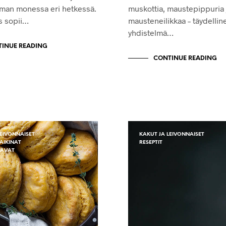
lman monessa eri hetkessä.
muskottia, maustepippuria 
 sopii…
mausteneilikkaa – täydellin
yhdistelmä…
INUE READING
CONTINUE READING
LEIVONNAISET
KAKUT JA LEIVONNAISET
TAIKINAT
RESEPTIT
TAVAT