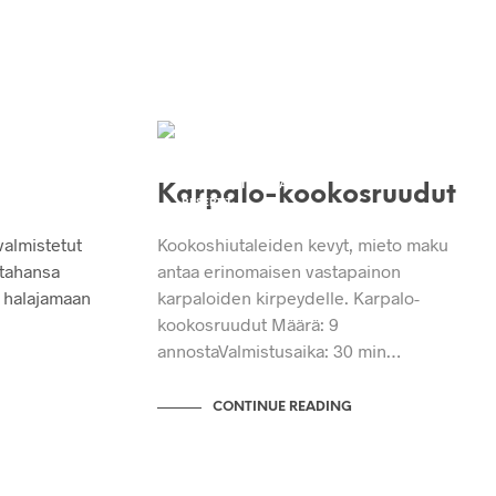
JÄLKIRUOAT
KAKUT JA LEIVONNAISET
LEIVÄT JA TAIKINAT
Karpalo-kookosruudut
RESEPTIT
YLEINEN
valmistetut
Kookoshiutaleiden kevyt, mieto maku
 tahansa
antaa erinomaisen vastapainon
i halajamaan
karpaloiden kirpeydelle. Karpalo-
kookosruudut Määrä: 9
annostaValmistusaika: 30 min…
CONTINUE READING