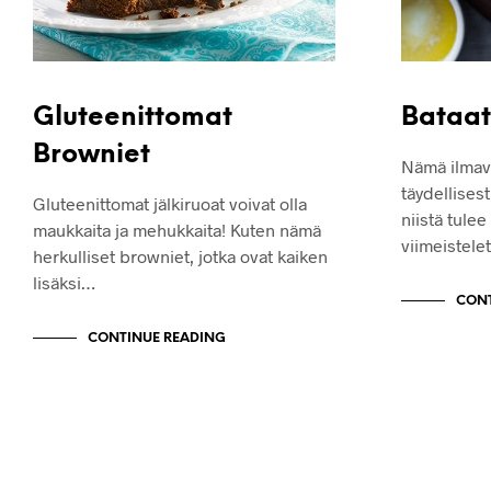
Gluteenittomat
Bataat
Browniet
Nämä ilmava
täydellisest
Gluteenittomat jälkiruoat voivat olla
niistä tulee
maukkaita ja mehukkaita! Kuten nämä
viimeistel
herkulliset browniet, jotka ovat kaiken
lisäksi…
CONT
CONTINUE READING