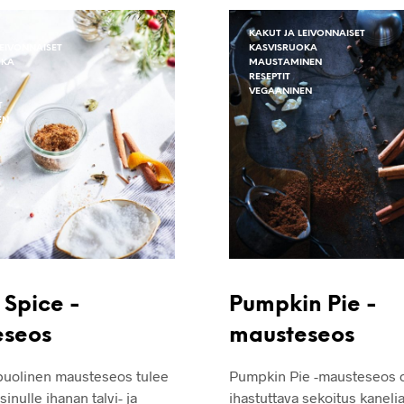
KAKUT JA LEIVONNAISET
LEIVONNAISET
KASVISRUOKA
OKA
MAUSTAMINEN
RESEPTIT
VEGAANINEN
T
EN
 Spice -
Pumpkin Pie -
eseos
mausteseos
uolinen mausteseos tulee
Pumpkin Pie -mausteseos 
inulle ihanan talvi- ja
ihastuttava sekoitus kanelia,