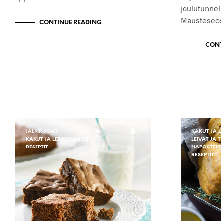
joulutunne
Mausteseos
CONTINUE READING
CONT
JÄLKIRUOAT
KAKUT JA 
KAKUT JA LEIVONNAISET
LEIVÄT JA 
RESEPTIT
NAPOSTEL
RESEPTIT