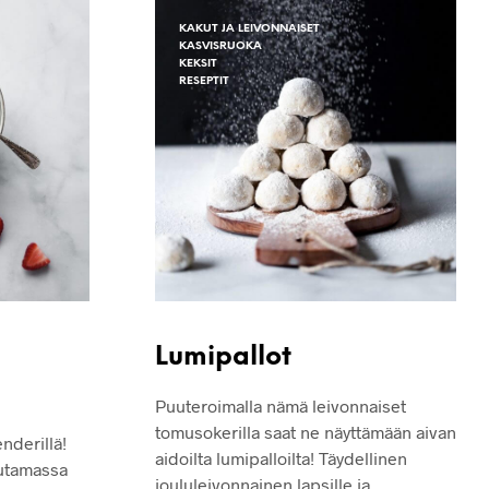
O
N
KAKUT JA LEIVONNAISET
KASVISRUOKA
T
KEKSIT
Y
RESEPTIT
H
J
Ä
.
Lumipallot
Puuteroimalla nämä leivonnaiset
tomusokerilla saat ne näyttämään aivan
nderillä!
aidoilta lumipalloilta! Täydellinen
utamassa
joululeivonnainen lapsille ja