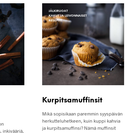
JÄLKIRUOAT
KAKUT JA LEIVONNAISET
RESEPTIT
Kurpitsamuffinsit
Mikä sopisikaan paremmin syyspäivän
herkutteluhetkeen, kuin kuppi kahvia
on
ja kurpitsamuffinsi? Nämä muffinsit
 inkivääriä,