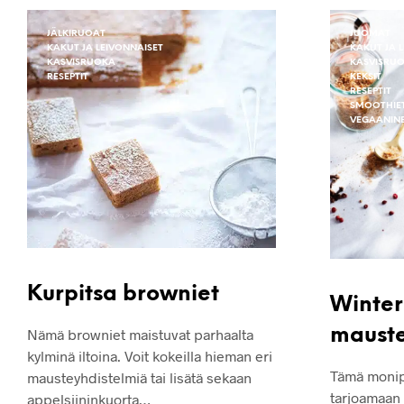
JÄLKIRUOAT
JUOMAT
KAKUT JA LEIVONNAISET
KAKUT JA 
KASVISRUOKA
KASVISRU
RESEPTIT
KEKSIT
RESEPTIT
SMOOTHIE
VEGAANIN
Kurpitsa browniet
Winter
maust
Nämä browniet maistuvat parhaalta
kylminä iltoina. Voit kokeilla hieman eri
Tämä monip
mausteyhdistelmiä tai lisätä sekaan
tarjoamaan s
appelsiininkuorta…