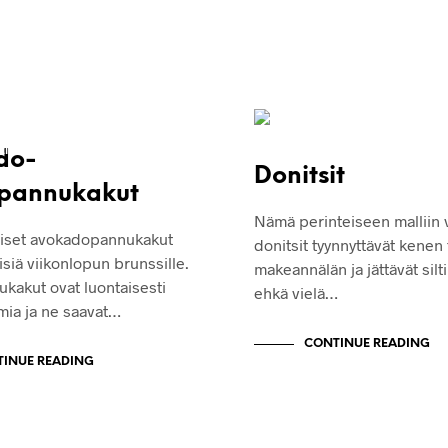
T
KAKUT JA LEIVONNAISET
LEIVONNAISET
RESEPTIT
do-
Donitsit
apannukakut
Nämä perinteiseen malliin 
iset avokadopannukakut
donitsit tyynnyttävät kenen
isiä viikonlopun brunssille.
makeannälän ja jättävät silt
kakut ovat luontaisesti
ehkä vielä…
mia ja ne saavat…
CONTINUE READING
INUE READING