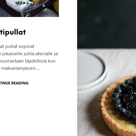
tipullat
t pullat sopivat
i jokaiselle juhla-aterialle ja
 suorastaan täydellisiä kun
et makuelämyksen…
INUE READING