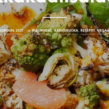
in
,
,
,
ELOKUUN, 2021
ALKURUOAT
KASVISRUOKA
RESEPTIT
VEGAA