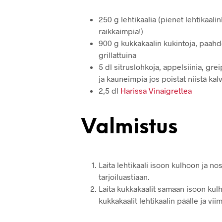
250 g lehtikaalia (pienet lehtikaali
raikkaimpia!)
900 g kukkakaalin kukintoja, paahde
grillattuina
5 dl sitruslohkoja, appelsiinia, gr
ja kauneimpia jos poistat niistä kalv
2,5 dl
Harissa Vinaigrettea
Valmistus
Laita lehtikaali isoon kulhoon ja nos
tarjoiluastiaan.
Laita kukkakaalit samaan isoon kulh
kukkakaalit lehtikaalin päälle ja vii