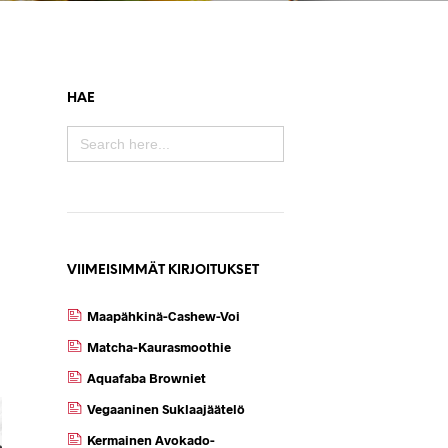
HAE
SEARCH
FOR:
VIIMEISIMMÄT KIRJOITUKSET
Maapähkinä-Cashew-Voi
Matcha-Kaurasmoothie
Aquafaba Browniet
Vegaaninen Suklaajäätelö
Kermainen Avokado-