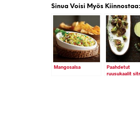
Sinua Voisi Myös Kiinnostaa
Mangosalsa
Paahdetut
ruusukaalit sit
timjamidippika
eella