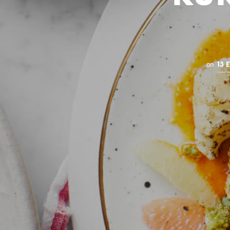
on
13 