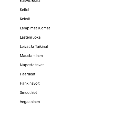
Kasvisruoka
Keitot
Keksit
Lämpimät Juomat
Lastenruoka
Leivät Ja Taikinat
Maustaminen
Naposteltavat
Pääruoat
Pähkinävoit
Smoothiet
Vegaaninen