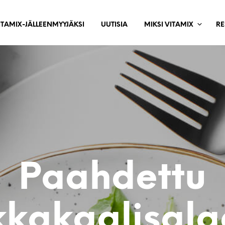
ITAMIX-JÄLLEENMYYJÄKSI
UUTISIA
MIKSI VITAMIX
RE
Paahdettu
kakaalisala