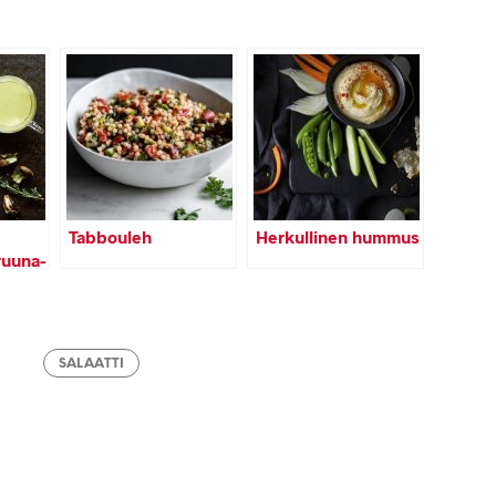
:
Tabbouleh
Herkullinen hummus
ruuna-
stikk
SALAATTI