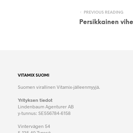
PREVIOUS READING
Persikkainen vih
VITAMIX SUOMI
Suomen virallinen Vitamix-jälleenmyyjä.
Yrityksen tiedot
Lindenbaum Agenturer AB
y-tunnus: SE556784-6158
Vintervägen 54
S-135 40 Tyresö