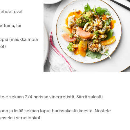
nlehdet ovat
ttuina, tai
eippiä (maukkaimpia
ot)
tele sekaan 3/4 harissa vinegretistä. Siirrä salaatti
oon ja lisää sekaan loput harissakastikkeesta. Nostele
meiseksi sitruslohkot.