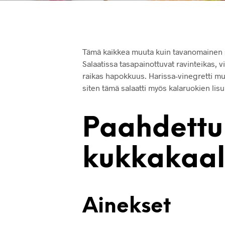
Tämä kaikkea muuta kuin tavanomainen 
Salaatissa tasapainottuvat ravinteikas, v
raikas hapokkuus. Harissa-vinegretti muu
siten tämä salaatti myös kalaruokien lis
Paahdettu
kukkakaali
Ainekset