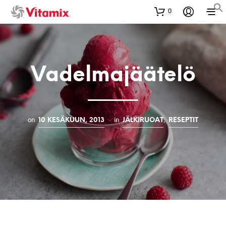
0
Vadelmajäätelö
on
in
,
10 KESÄKUUN, 2013
JÄLKIRUOAT
RESEPTIT