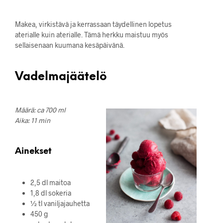
Makea, virkistävä ja kerrassaan täydellinen lopetus
aterialle kuin aterialle. Tämä herkku maistuu myös
sellaisenaan kuumana kesäpäivänä.
Vadelmajäätelö
Määrä: ca 700 ml
Aika: 11 min
Ainekset
2,5 dl maitoa
1,8 dl sokeria
½ tl vaniljajauhetta
450 g