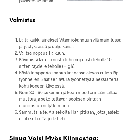
pakastevadelmaa
Valmistus
Laita kaikki ainekset Vitamix-kannuun yllä mainitussa
järjestyksessä ja sulje kansi.
Valitse nopeus 1 alkuun.
Käynnistä laite ja nosta teho nopeasti teholle 10,
sitten täydelle teholle (High).
Käytä tampperia kannun kannessa olevan aukon läpi
työnnellen. Saat sen avulla työnnettyä aineksia teriä
kohti koneen käydessä.
Noin 30 – 60 sekunnin jälkeen moottorin ääni alkaa
muuttua ja sekoitettavan seoksen pintaan
muodostuu neljä kumpua.
Sammuta laite. Älä sekoita liian pitkään, jotta jäätelö
ei ala sulaa. Tarjoile heti.
Sinua Voisi Myös Kiinnostaa: