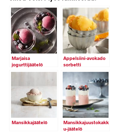
Marjaisa
Appelsiini-avokado
jogurttijäätelö
sorbetti
Mansikkajäätelö
Mansikkajuustokakk
u-jäätelö