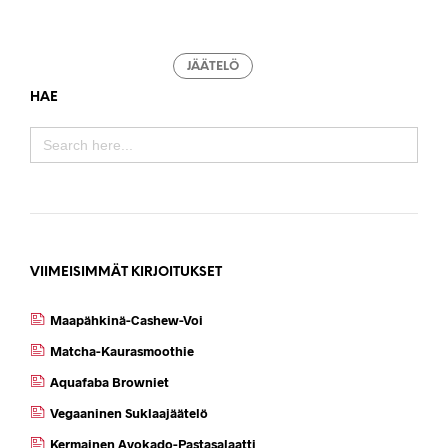
JÄÄTELÖ
HAE
SEARCH
FOR:
VIIMEISIMMÄT KIRJOITUKSET
Maapähkinä-Cashew-Voi
Matcha-Kaurasmoothie
Aquafaba Browniet
Vegaaninen Suklaajäätelö
Kermainen Avokado-Pastasalaatti