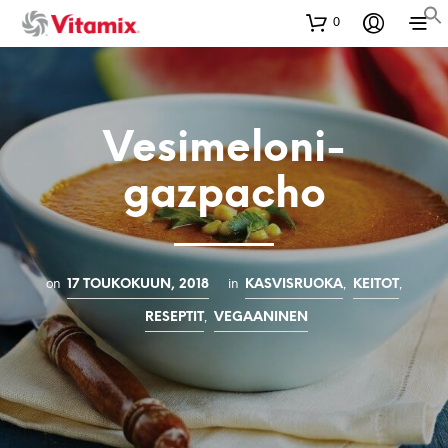
0
Vesimeloni-
gazpacho
on
in
,
,
17 TOUKOKUUN, 2018
KASVISRUOKA
KEITOT
,
RESEPTIT
VEGAANINEN