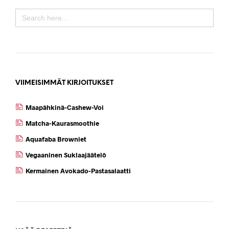
SEARCH
FOR:
VIIMEISIMMÄT KIRJOITUKSET
Maapähkinä-Cashew-Voi
Matcha-Kaurasmoothie
Aquafaba Browniet
Vegaaninen Suklaajäätelö
Kermainen Avokado-Pastasalaatti