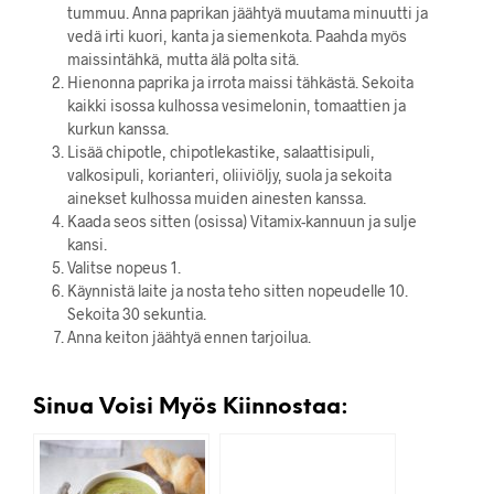
tummuu. Anna paprikan jäähtyä muutama minuutti ja
vedä irti kuori, kanta ja siemenkota. Paahda myös
maissintähkä, mutta älä polta sitä.
Hienonna paprika ja irrota maissi tähkästä. Sekoita
kaikki isossa kulhossa vesimelonin, tomaattien ja
kurkun kanssa.
Lisää chipotle, chipotlekastike, salaattisipuli,
valkosipuli, korianteri, oliiviöljy, suola ja sekoita
ainekset kulhossa muiden ainesten kanssa.
Kaada seos sitten (osissa) Vitamix-kannuun ja sulje
kansi.
Valitse nopeus 1.
Käynnistä laite ja nosta teho sitten nopeudelle 10.
Sekoita 30 sekuntia.
Anna keiton jäähtyä ennen tarjoilua.
Sinua Voisi Myös Kiinnostaa: