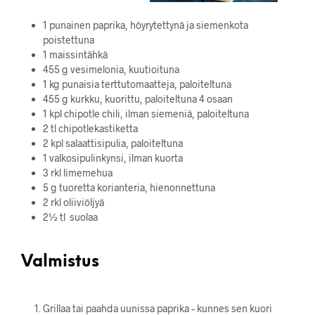
1 punainen paprika, höyrytettynä ja siemenkota
poistettuna
1 maissintähkä
455 g vesimelonia, kuutioituna
1 kg punaisia terttutomaatteja, paloiteltuna
455 g kurkku, kuorittu, paloiteltuna 4 osaan
1 kpl chipotle chili, ilman siemeniä, paloiteltuna
2 tl chipotlekastiketta
2 kpl salaattisipulia, paloiteltuna
1 valkosipulinkynsi, ilman kuorta
3 rkl limemehua
5 g tuoretta korianteria, hienonnettuna
2 rkl oliiviöljyä
2½ tl suolaa
Valmistus
Grillaa tai paahda uunissa paprika – kunnes sen kuori