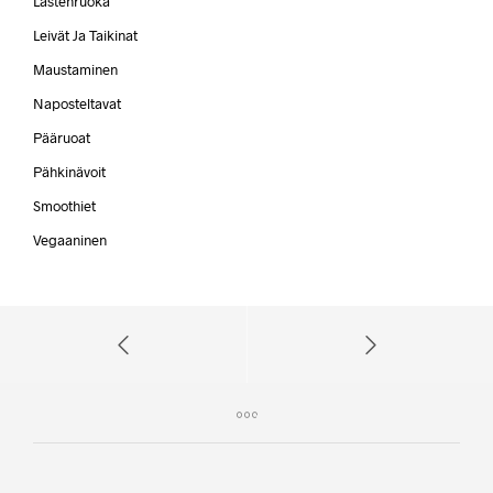
Lastenruoka
Leivät Ja Taikinat
Maustaminen
Naposteltavat
Pääruoat
Pähkinävoit
Smoothiet
Vegaaninen