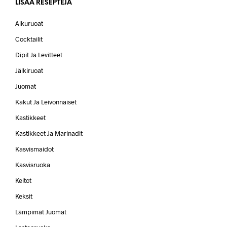
LISÄÄ RESEPTEJÄ
Alkuruoat
Cocktailit
Dipit Ja Levitteet
Jälkiruoat
Juomat
Kakut Ja Leivonnaiset
Kastikkeet
Kastikkeet Ja Marinadit
Kasvismaidot
Kasvisruoka
Keitot
Keksit
Lämpimät Juomat