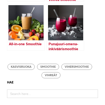
All-in-one Smoothie
Punajuuri-omena-
inkiväärismoothie
KASVISRUOKA
SMOOTHIE
VIHERSMOOTHIE
VIHREÄT
HAE
SEARCH
FOR: