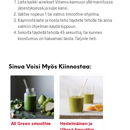
Laita kaikki ainekset Vitamix-kannuun yllä mainitussa
järjestyksessä ja sulje kansi.
Valitse nopeus 1 tai valmis smoothie-ohjelma.
Käynnistä laite ja nosta teho täydelle teholle tai anna
valmiin ohjelman käydä loppuun.
Sekoita täydellä teholla 45 sekuntia, tai kunnes
koostumus on haluamasi laista. Tarjoile heti.
Sinua Voisi Myös Kiinnostaa:
All Green smoothie
Hedelmäinen ja
Vihreä Smoothie