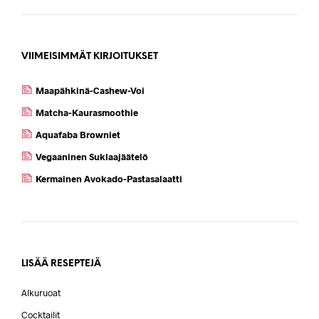
VIIMEISIMMÄT KIRJOITUKSET
Maapähkinä-Cashew-Voi
Matcha-Kaurasmoothie
Aquafaba Browniet
Vegaaninen Suklaajäätelö
Kermainen Avokado-Pastasalaatti
LISÄÄ RESEPTEJÄ
Alkuruoat
Cocktailit