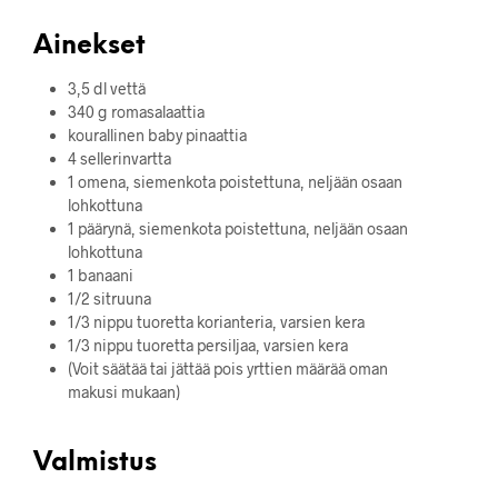
Ainekset
3,5 dl vettä
340 g romasalaattia
kourallinen baby pinaattia
4 sellerinvartta
1 omena, siemenkota poistettuna, neljään osaan
lohkottuna
1 päärynä, siemenkota poistettuna, neljään osaan
lohkottuna
1 banaani
1/2 sitruuna
1/3 nippu tuoretta korianteria, varsien kera
1/3 nippu tuoretta persiljaa, varsien kera
(Voit säätää tai jättää pois yrttien määrää oman
makusi mukaan)
Valmistus