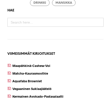
DRINKKI
MANSIKKA
HAE
SEARCH
FOR:
VIIMEISIMMÄT KIRJOITUKSET
Maapähkinä-Cashew-Voi
Matcha-Kaurasmoothie
Aquafaba Browniet
Vegaaninen Suklaajäätelö
Kermainen Avokado-Pastasalaatti