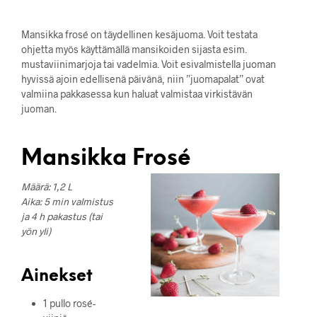
Mansikka frosé on täydellinen kesäjuoma. Voit testata
ohjetta myös käyttämällä mansikoiden sijasta esim.
mustaviinimarjoja tai vadelmia. Voit esivalmistella juoman
hyvissä ajoin edellisenä päivänä, niin ”juomapalat” ovat
valmiina pakkasessa kun haluat valmistaa virkistävän
juoman.
Mansikka Frosé
Määrä: 1,2 L
Aika: 5 min valmistus
ja 4 h pakastus (tai
yön yli)
Ainekset
1 pullo rosé-