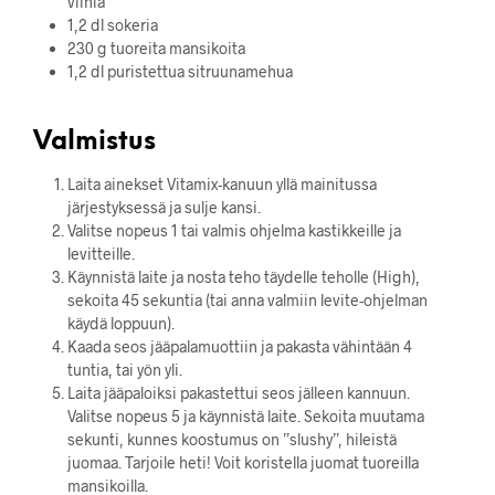
viiniä
1,2 dl sokeria
230 g tuoreita mansikoita
1,2 dl puristettua sitruunamehua
Valmistus
Laita ainekset Vitamix-kanuun yllä mainitussa
järjestyksessä ja sulje kansi.
Valitse nopeus 1 tai valmis ohjelma kastikkeille ja
levitteille.
Käynnistä laite ja nosta teho täydelle teholle (High),
sekoita 45 sekuntia (tai anna valmiin levite-ohjelman
käydä loppuun).
Kaada seos jääpalamuottiin ja pakasta vähintään 4
tuntia, tai yön yli.
Laita jääpaloiksi pakastettui seos jälleen kannuun.
Valitse nopeus 5 ja käynnistä laite. Sekoita muutama
sekunti, kunnes koostumus on ”slushy”, hileistä
juomaa. Tarjoile heti! Voit koristella juomat tuoreilla
mansikoilla.