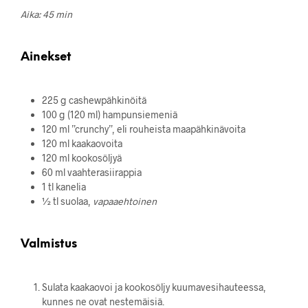
Aika: 45 min
Ainekset
225 g cashewpähkinöitä
100 g (120 ml) hampunsiemeniä
120 ml ”crunchy”, eli rouheista maapähkinävoita
120 ml kaakaovoita
120 ml kookosöljyä
60 ml vaahterasiirappia
1 tl kanelia
½ tl suolaa,
vapaaehtoinen
Valmistus
Sulata kaakaovoi ja kookosöljy kuumavesihauteessa,
kunnes ne ovat nestemäisiä.