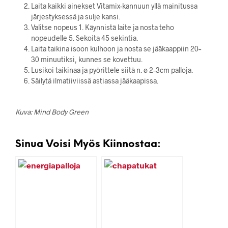
Laita kaikki ainekset Vitamix-kannuun yllä mainitussa
järjestyksessä ja sulje kansi.
Valitse nopeus 1. Käynnistä laite ja nosta teho
nopeudelle 5. Sekoita 45 sekintia.
Laita taikina isoon kulhoon ja nosta se jääkaappiin 20–
30 minuutiksi, kunnes se kovettuu.
Lusikoi taikinaa ja pyörittele siitä n. ø 2–3cm palloja.
Säilytä ilmatiiviissä astiassa jääkaapissa.
Kuva: Mind Body Green
Sinua Voisi Myös Kiinnostaa: