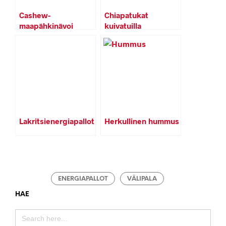
Cashew-
Chiapatukat
maapähkinävoi
kuivatuilla
energiapallot
hedelmillä
Lakritsienergiapallot
Herkullinen hummus
ENERGIAPALLOT
VÄLIPALA
HAE
SEARCH
FOR: