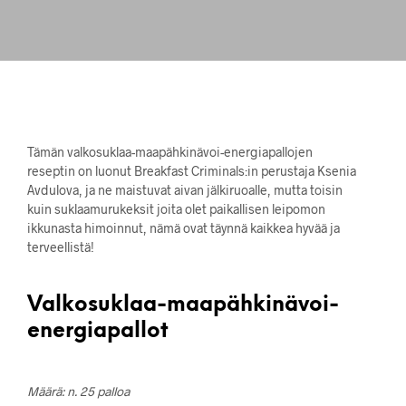
Tämän valkosuklaa-maapähkinävoi-energiapallojen
reseptin on luonut Breakfast Criminals:in perustaja Ksenia
Avdulova, ja ne maistuvat aivan jälkiruoalle, mutta toisin
kuin suklaamurukeksit joita olet paikallisen leipomon
ikkunasta himoinnut, nämä ovat täynnä kaikkea hyvää ja
terveellistä!
Valkosuklaa-maapähkinävoi-
energiapallot
Määrä: n. 25 palloa