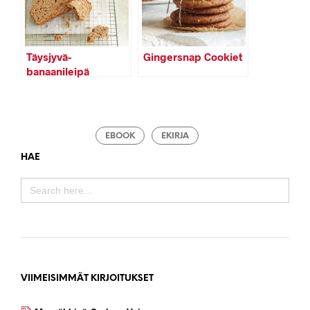
Täysjyvä-
Gingersnap Cookiet
banaanileipä
EBOOK
EKIRJA
HAE
SEARCH
FOR:
VIIMEISIMMÄT KIRJOITUKSET