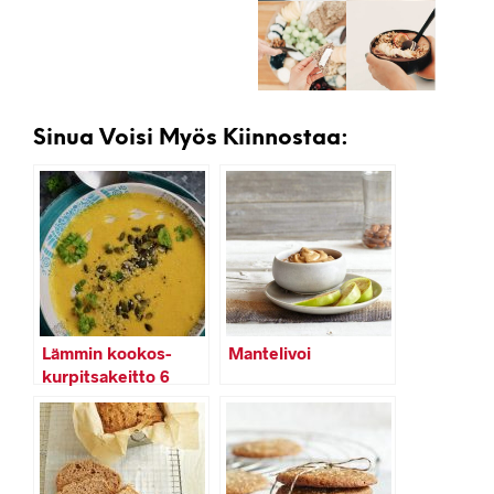
Sinua Voisi Myös Kiinnostaa:
Lämmin kookos-
Mantelivoi
kurpitsakeitto 6
minuutissa!