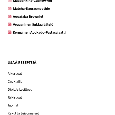
Maapähkinä-Cashew-Voi
Matcha-Kaurasmoothie
Aquafaba Browniet
Vegaaninen Suklaajäätelö
Kermainen Avokado-Pastasalaatti
LISÄÄ RESEPTEJÄ
Alkuruoat
Cocktailit
Dipit Ja Levitteet
Jälkiruoat
Juomat
Kakut Ja Leivonnaiset