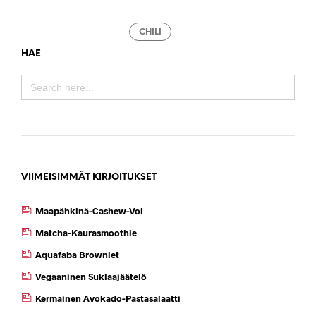
CHILI
HAE
SEARCH
FOR:
VIIMEISIMMÄT KIRJOITUKSET
Maapähkinä-Cashew-Voi
Matcha-Kaurasmoothie
Aquafaba Browniet
Vegaaninen Suklaajäätelö
Kermainen Avokado-Pastasalaatti