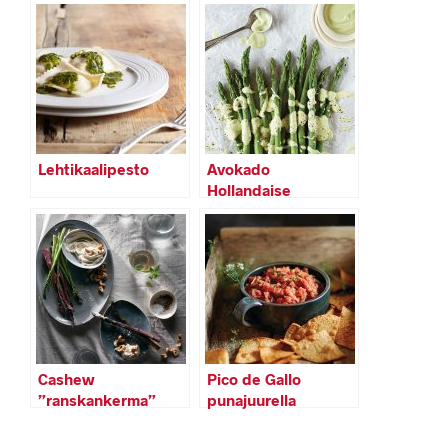
Lehtikaalipesto
Avokado
Hollandaise
Cashew
Pico de Gallo
”ranskankerma”
punajuurella
(vegaaninen)