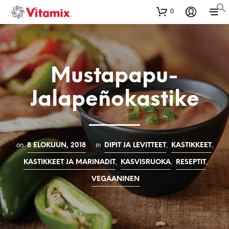
0
Mustapapu-
Jalapeñokastike
on
in
,
,
8 ELOKUUN, 2018
DIPIT JA LEVITTEET
KASTIKKEET
,
,
,
KASTIKKEET JA MARINADIT
KASVISRUOKA
RESEPTIT
VEGAANINEN