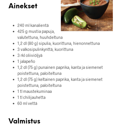
Ainekset
240 ml kanalientä
425 g mustia papuja,
valutettuna, huuhdeltuna
1,2 dl (80 g) sipulia, kuorittuna, hienonnettuna
3 valkosipulinkynttä, kuorittuna
3 rkl oliiviöljyä
1 jalapeño
1,2 dl (75 g) punainen paprika, kanta ja siemenet
poistettuna, paloiteltuna
1,2 dl (75 g) keltainen paprika, kanta ja siemenet
poistettuna, paloiteltuna
1 tl maustekuminaa
1 tl chilijauhetta
60 ml vettä
Valmistus