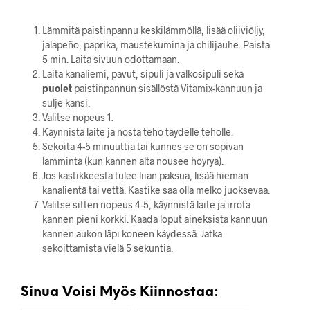
Lämmitä paistinpannu keskilämmöllä, lisää oliiviöljy,
jalapeño, paprika, maustekumina ja chilijauhe. Paista
5 min. Laita sivuun odottamaan.
Laita kanaliemi, pavut, sipuli ja valkosipuli sekä
puolet
paistinpannun sisällöstä Vitamix-kannuun ja
sulje kansi.
Valitse nopeus 1.
Käynnistä laite ja nosta teho täydelle teholle.
Sekoita 4-5 minuuttia tai kunnes se on sopivan
lämmintä (kun kannen alta nousee höyryä).
Jos kastikkeesta tulee liian paksua, lisää hieman
kanalientä tai vettä. Kastike saa olla melko juoksevaa.
Valitse sitten nopeus 4-5, käynnistä laite ja irrota
kannen pieni korkki. Kaada loput aineksista kannuun
kannen aukon läpi koneen käydessä. Jatka
sekoittamista vielä 5 sekuntia.
Sinua Voisi Myös Kiinnostaa: