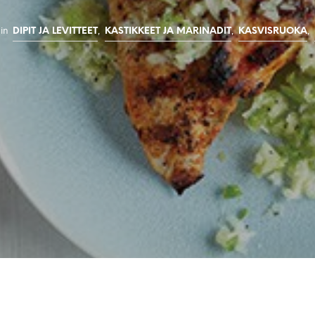
in
,
,
,
DIPIT JA LEVITTEET
KASTIKKEET JA MARINADIT
KASVISRUOKA