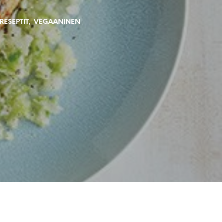
O
N
,
RESEPTIT
VEGAANINEN
T
Y
H
J
Ä
.