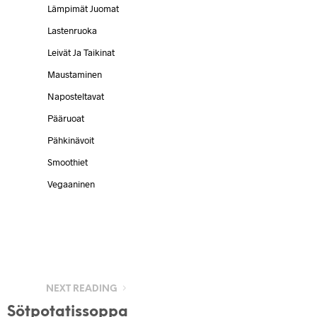
Lämpimät Juomat
Lastenruoka
Leivät Ja Taikinat
Maustaminen
Naposteltavat
Pääruoat
Pähkinävoit
Smoothiet
Vegaaninen
NEXT READING
Sötpotatissoppa