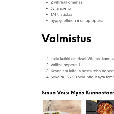
2 vihreää omenaa
½ jalapeno
1/4 tl suolaa
hyppysellinen mustapippuria
Valmistus
Laita kaikki ainekset Vitamix-kannuu
Valitse nopeus 1.
Käynnistä laite ja nosta teho nopea
Sekoita 15 – 20 sekuntia. Käytä tam
Sinua Voisi Myös Kiinnostaa