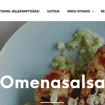
ITAMIX-JÄLLEENMYYJÄKSI
UUTISIA
MIKSI VITAMIX
RE
Omenasals