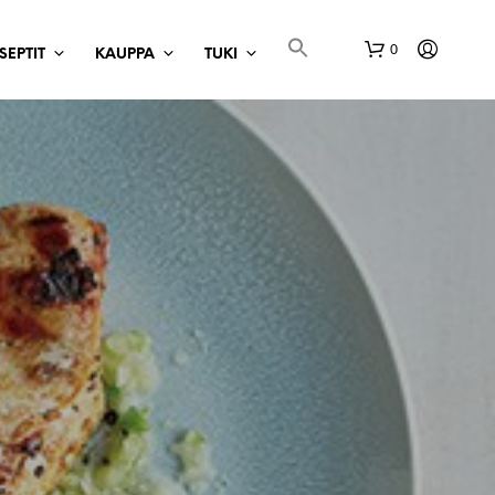
0
SEPTIT
KAUPPA
TUKI
O
S
T
a
O
S
K
O
R
I