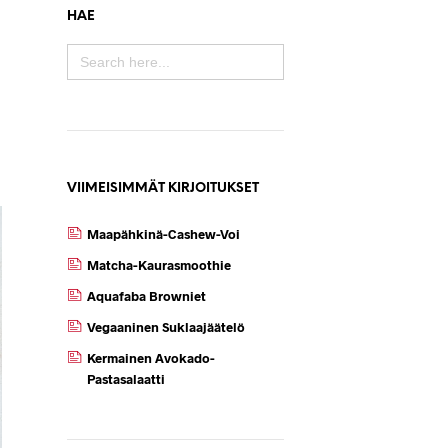
HAE
SEARCH
FOR:
VIIMEISIMMÄT KIRJOITUKSET
Maapähkinä-Cashew-Voi
Matcha-Kaurasmoothie
Aquafaba Browniet
Vegaaninen Suklaajäätelö
Kermainen Avokado-
Pastasalaatti