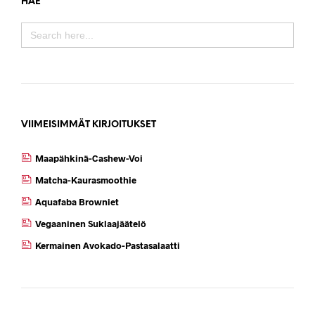
HAE
SEARCH
FOR:
VIIMEISIMMÄT KIRJOITUKSET
Maapähkinä-Cashew-Voi
Matcha-Kaurasmoothie
Aquafaba Browniet
Vegaaninen Suklaajäätelö
Kermainen Avokado-Pastasalaatti