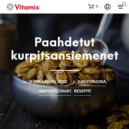
0
Paahdetut
kurpitsansiemenet
on
in
,
19 LOKAKUUN, 2022
KASVISRUOKA
,
NAPOSTELTAVAT
RESEPTIT