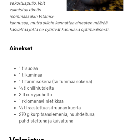
sekoituspullo. Voit
valmistaa tämän
isommassakin Vitamix-
kannussa, mutta silloin kannattaa ainesten määrää
kasvattaa jotta ne pyörivät kannussa optimaalisesti.
Ainekset
1 tl suolaa
1 tl kuminaa
1 tl fariinisokeria (tai tummaa sokeria)
¼ tl ​​chilihiutaleita
2 tl curryjauhetta
1 rkl omenaviinietikkaa
½ tl raastettua sitruunan kuorta
270 g kurpitsansiemeniä, huuhdeltuna,
puhdistettuna ja kuivattuna