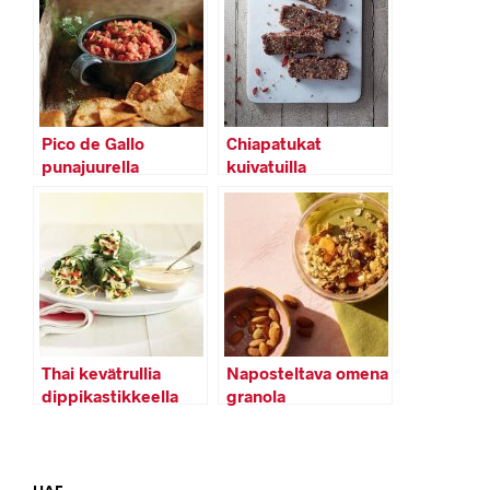
Pico de Gallo
Chiapatukat
punajuurella
kuivatuilla
hedelmillä
Thai kevätrullia
Naposteltava omena
dippikastikkeella
granola