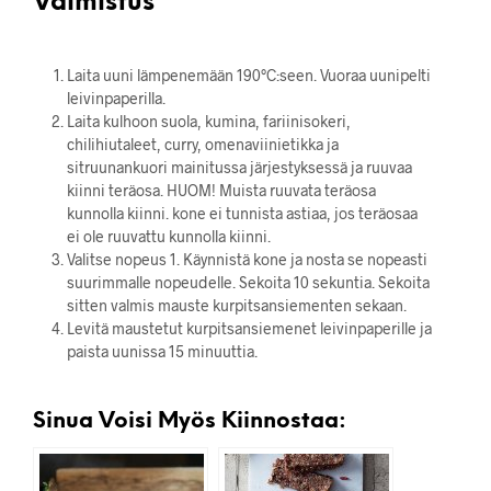
Valmistus
Laita uuni lämpenemään 190°C:seen. Vuoraa uunipelti
leivinpaperilla.
Laita kulhoon suola, kumina, fariinisokeri,
chilihiutaleet, curry, omenaviinietikka ja
sitruunankuori mainitussa järjestyksessä ja ruuvaa
kiinni teräosa. HUOM! Muista ruuvata teräosa
kunnolla kiinni. kone ei tunnista astiaa, jos teräosaa
ei ole ruuvattu kunnolla kiinni.
Valitse nopeus 1. Käynnistä kone ja nosta se nopeasti
suurimmalle nopeudelle. Sekoita 10 sekuntia. Sekoita
sitten valmis mauste kurpitsansiementen sekaan.
Levitä maustetut kurpitsansiemenet leivinpaperille ja
paista uunissa 15 minuuttia.
Sinua Voisi Myös Kiinnostaa: