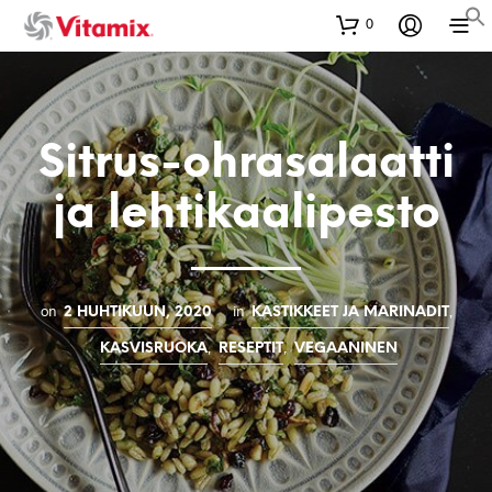
0
Sitrus-ohrasalaatti
ja lehtikaalipesto
on
in
,
2 HUHTIKUUN, 2020
KASTIKKEET JA MARINADIT
,
,
KASVISRUOKA
RESEPTIT
VEGAANINEN