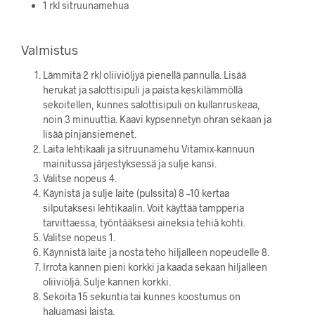
1 rkl sitruunamehua
Valmistus
Lämmitä 2 rkl oliiviöljyä pienellä pannulla. Lisää
herukat ja salottisipuli ja paista keskilämmöllä
sekoitellen, kunnes salottisipuli on kullanruskeaa,
noin 3 minuuttia. Kaavi kypsennetyn ohran sekaan ja
lisää pinjansiemenet.
Laita lehtikaali ja sitruunamehu Vitamix-kannuun
mainitussa järjestyksessä ja sulje kansi.
Valitse nopeus 4.
Käynistä ja sulje laite (pulssita) 8 –10 kertaa
silputaksesi lehtikaalin. Voit käyttää tampperia
tarvittaessa, työntääksesi aineksia tehiä kohti.
Valitse nopeus 1.
Käynnistä laite ja nosta teho hiljalleen nopeudelle 8.
Irrota kannen pieni korkki ja kaada sekaan hiljalleen
oliiviöljä. Sulje kannen korkki.
Sekoita 15 sekuntia tai kunnes koostumus on
haluamasi laista.