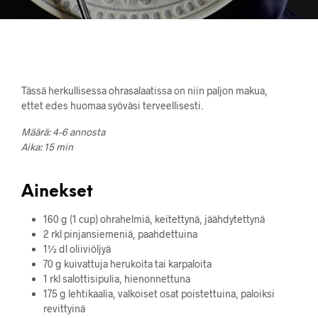
Tässä herkullisessa ohrasalaatissa on niin paljon makua,
ettet edes huomaa syöväsi terveellisesti.
Määrä: 4–6 annosta
Aika: 15 min
Ainekset
160 g (1 cup) ohrahelmiä, keitettynä, jäähdytettynä
2 rkl pinjansiemeniä, paahdettuina
1½ dl oliiviöljyä
70 g kuivattuja herukoita tai karpaloita
1 rkl salottisipulia, hienonnettuna
175 g lehtikaalia, valkoiset osat poistettuina, paloiksi
revittyinä