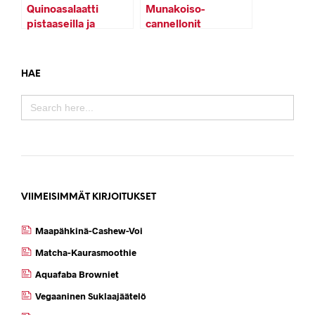
Quinoasalaatti
Munakoiso-
pistaaseilla ja
cannellonit
taateleilla
pinjansiemen-
romesco-
kastikkeella
HAE
SEARCH
FOR:
VIIMEISIMMÄT KIRJOITUKSET
Maapähkinä-Cashew-Voi
Matcha-Kaurasmoothie
Aquafaba Browniet
Vegaaninen Suklaajäätelö