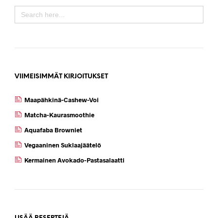
SEARCH
FOR:
VIIMEISIMMÄT KIRJOITUKSET
Maapähkinä-Cashew-Voi
Matcha-Kaurasmoothie
Aquafaba Browniet
Vegaaninen Suklaajäätelö
Kermainen Avokado-Pastasalaatti