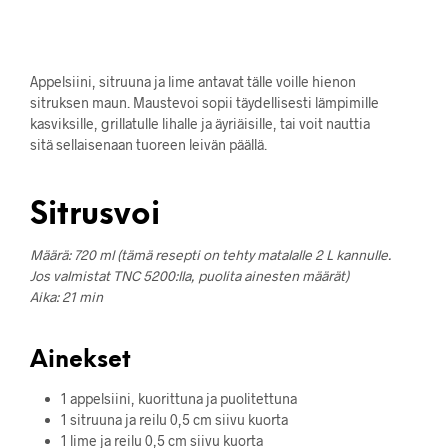
Appelsiini, sitruuna ja lime antavat tälle voille hienon
sitruksen maun. Maustevoi sopii täydellisesti lämpimille
kasviksille, grillatulle lihalle ja äyriäisille, tai voit nauttia
sitä sellaisenaan tuoreen leivän päällä.
Sitrusvoi
Määrä: 720 ml (tämä resepti on tehty matalalle 2 L kannulle.
Jos valmistat TNC 5200:lla, puolita ainesten määrät)
Aika: 21 min
Ainekset
1 appelsiini, kuorittuna ja puolitettuna
1 sitruuna ja reilu 0,5 cm siivu kuorta
1 lime ja reilu 0,5 cm siivu kuorta