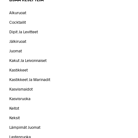
LISÄÄ RESEPTEJÄ
Alkuruoat
Cocktailit
Dipit Ja Levitteet
Jälkiruoat
Juomat
Kakut Ja Leivonnaiset
Kastikkeet
Kastikkeet Ja Marinadit
Kasvismaidot
Kasvisruoka
Keitot
Keksit
Lämpimät Juomat
Lastenruoka