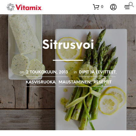
0
Sitrusvoi
on
in
,
2 TOUKOKUUN, 2013
DIPIT JA LEVITTEET
,
,
KASVISRUOKA
MAUSTAMINEN
RESEPTIT