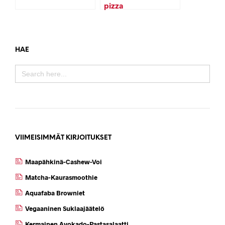
pizza
HAE
SEARCH
FOR:
VIIMEISIMMÄT KIRJOITUKSET
Maapähkinä-Cashew-Voi
Matcha-Kaurasmoothie
Aquafaba Browniet
Vegaaninen Suklaajäätelö
Kermainen Avokado-Pastasalaatti