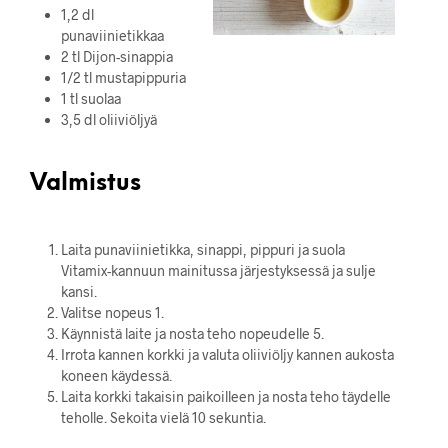
1,2 dl
punaviinietikkaa
2 tl Dijon-sinappia
1/2 tl mustapippuria
1 tl suolaa
3,5 dl oliiviöljyä
Valmistus
Laita punaviinietikka, sinappi, pippuri ja suola
Vitamix-kannuun mainitussa järjestyksessä ja sulje
kansi.
Valitse nopeus 1.
Käynnistä laite ja nosta teho nopeudelle 5.
Irrota kannen korkki ja valuta oliiviöljy kannen aukosta
koneen käydessä.
Laita korkki takaisin paikoilleen ja nosta teho täydelle
teholle. Sekoita vielä 10 sekuntia.