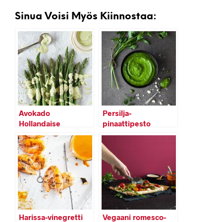
Sinua Voisi Myös Kiinnostaa:
Avokado
Persilja-
Hollandaise
pinaattipesto
Harissa-vinegretti
Vegaani romesco-