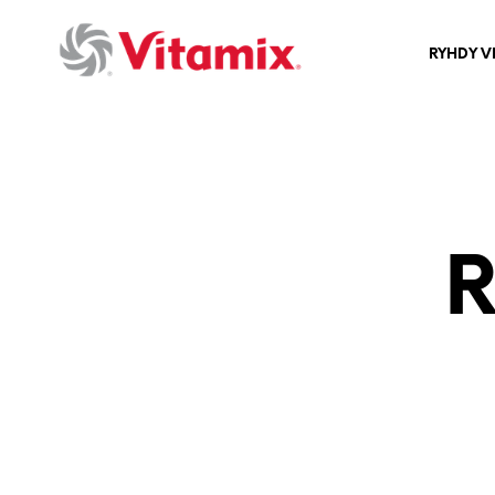
RYHDY V
R