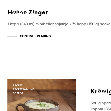
DRINKAR
RECEPT
Hallon Zinger
RECEPTSAMLING
1 kopp (240 ml) mjölk eller sojamjölk ¾ kopp (150 g) socke
CONTINUE READING
RECEPT
RECEPT
RECEPTSAMLING
RECEPTSA
Krämig
SOPPOR
SOPPOR
680 g sparri
koppar (36