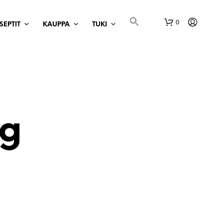
0
SEPTIT
KAUPPA
TUKI
ng
O
S
T
O
S
K
O
R
I