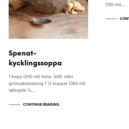
(120 ml)…
CONT
Spenat-
kycklingssoppa
1 kopp (240 ml) höns- kött- eller
grönsaksbuljong 1 ½ koppar (360 ml)
lättmjölk ½…
CONTINUE READING