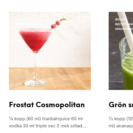
RECEPT
RECEPT
RECEPTSAMLING
RECEPTSA
SMOOTHIE
Frostat Cosmopolitan
Grön s
¼ kopp (60 ml) tranbärsjuice 60 ml
½ kopp (12
vodka 30 ml triple sec 2 msk sötad…
ml) ananas