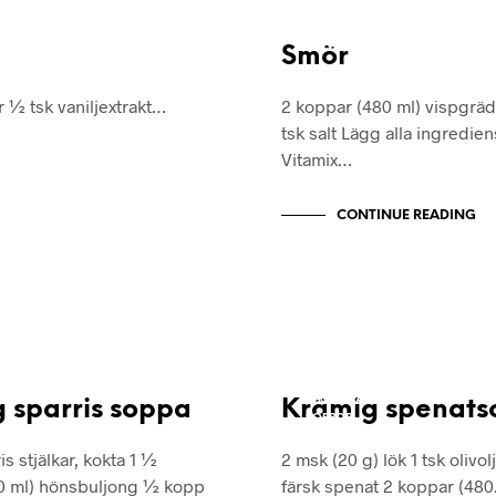
RECEPT
RECEPTSAMLING
Smör
r ½ tsk vaniljextrakt…
2 koppar (480 ml) vispgräd
tsk salt Lägg alla ingredien
Vitamix…
CONTINUE READING
RECEPT
MLING
RECEPTSAMLING
 sparris soppa
Krämig spenat
SOPPOR
s stjälkar, kokta 1 ½
2 msk (20 g) lök 1 tsk olivol
0 ml) hönsbuljong ½ kopp
färsk spenat 2 koppar (48