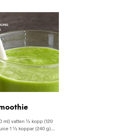
MLING
S
moothie
0 ml) vatten ½ kopp (120
juice 1 ½ koppar (240 g)…