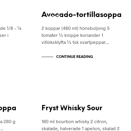
O
N
RECEPT
RECEPTSAMLING
T
Avocado-tortillasoppa
SOPPOR
Y
H
de 1/8 – ¼
2 koppar (480 ml) hönsbuljong 5
J
ser i
tomater ½ knippe koriander 1
Ä
.
vitlöksklyfta ½ tsk svartpeppar…
CONTINUE READING
RECEPT
RECEPTSAMLING
soppa
Fryst Whisky Sour
ja 280 g
180 ml bourbon whisky 2 citron,
0…
skalade, halverade 1 apelsin, skalad 2