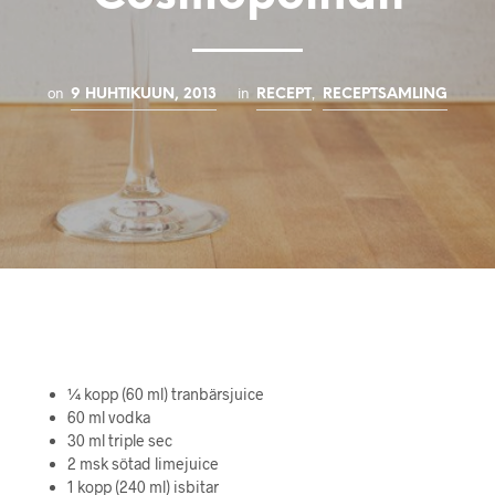
on
in
,
9 HUHTIKUUN, 2013
RECEPT
RECEPTSAMLING
¼ kopp (60 ml) tranbärsjuice
60 ml vodka
30 ml triple sec
2 msk sötad limejuice
1 kopp (240 ml) isbitar