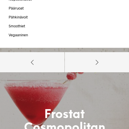
Pääruoat
Pähkinävoit
Smoothiet
Vegaaninen
Frostat
Cosmopolitan