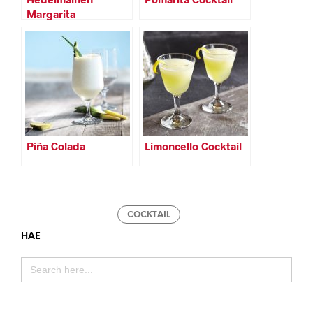
Margarita
Piña Colada
Limoncello Cocktail
COCKTAIL
HAE
SEARCH
FOR: