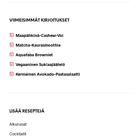
VIIMEISIMMÄT KIRJOITUKSET
Maapähkinä-Cashew-Voi
Matcha-Kaurasmoothie
Aquafaba Browniet
Vegaaninen Suklaajäätelö
Kermainen Avokado-Pastasalaatti
LISÄÄ RESEPTEJÄ
Alkuruoat
Cocktailit