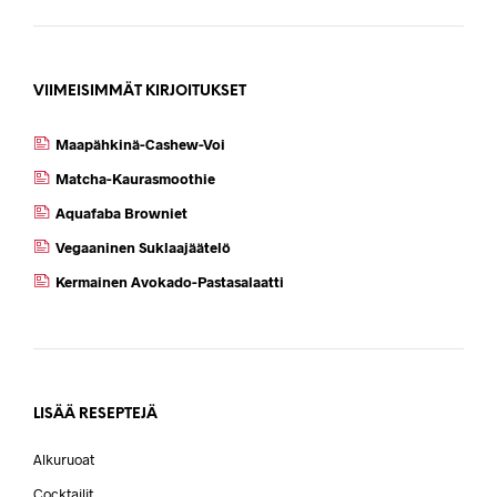
VIIMEISIMMÄT KIRJOITUKSET
Maapähkinä-Cashew-Voi
Matcha-Kaurasmoothie
Aquafaba Browniet
Vegaaninen Suklaajäätelö
Kermainen Avokado-Pastasalaatti
LISÄÄ RESEPTEJÄ
Alkuruoat
Cocktailit