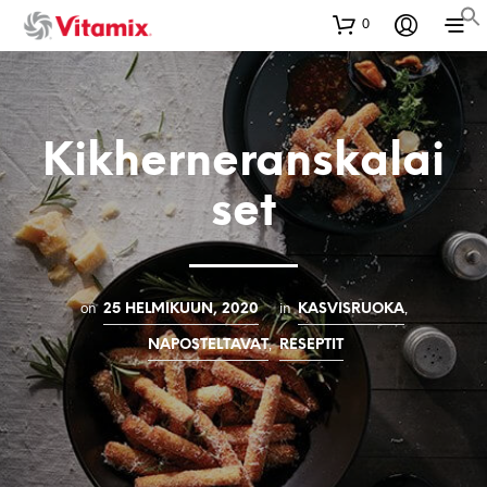
0
Kikherneranskalai
set
on
in
,
25 HELMIKUUN, 2020
KASVISRUOKA
,
NAPOSTELTAVAT
RESEPTIT