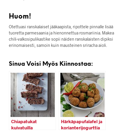
Huom!
Otettuasi ranskalaiset jääkaapista, ripottele pinnalle lisää
tuoretta parmesaania ja hienonnettua rosmariinia. Makea
chili-valkosipulikastike sopii näiden ranskalaisten dipiksi
erinomaisesti, samoin kuin mausteinen sriracha aioli.
Sinua Voisi Myös Kiinnostaa:
Chiapatukat
Härkäpapufalafel ja
kuivatuilla
korianterijogurttia