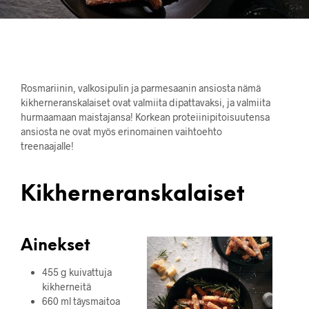
Rosmariinin, valkosipulin ja parmesaanin ansiosta nämä
kikherneranskalaiset ovat valmiita dipattavaksi, ja valmiita
hurmaamaan maistajansa! Korkean proteiinipitoisuutensa
ansiosta ne ovat myös erinomainen vaihtoehto
treenaajalle!
Kikherneranskalaiset
Ainekset
455 g kuivattuja
kikherneitä
660 ml täysmaitoa