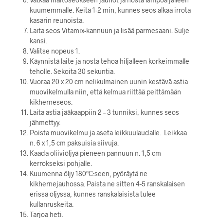
kuumemmalle. Keitä 1-2 min, kunnes seos alkaa irrota
kasarin reunoista.
Laita seos Vitamix-kannuun ja lisää parmesaani. Sulje
kansi.
Valitse nopeus 1.
Käynnistä laite ja nosta tehoa hiljalleen korkeimmalle
teholle. Sekoita 30 sekuntia.
Vuoraa 20 x 20 cm nelikulmainen uunin kestävä astia
muovikelmulla niin, että kelmua riittää peittämään
kikherneseos.
Laita astia jääkaappiin 2 – 3 tunniksi, kunnes seos
jähmettyy.
Poista muovikelmu ja aseta leikkuulaudalle. Leikkaa
n. 6 x 1,5 cm paksuisia siivuja.
Kaada oliiviöljyä pieneen pannuun n. 1,5 cm
kerrokseksi pohjalle.
Kuumenna öljy 180°C:seen, pyöräytä ne
kikhernejauhossa. Paista ne sitten 4-5 ranskalaisen
erissä öljyssä, kunnes ranskalaisista tulee
kullanruskeita.
Tarjoa heti.