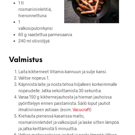
1 tl
rosmariininlehtiä,
hienonnettuna
1
valkosipuloinkynsi
60 g raastettua parmesaania
240 ml oliiviöljyä
Valmistus
Laita kikherneet Vitamix-kannuun ja sulje kansi.
Valitse nopeus 1.
Käynnistä laite ja nosta tehoa hiljalleen korkeimmalle
nopeudelle. Jatka sekoittamista 30 sekuntia.
Varaa 150 g kikhernejauhosta ja hieman jauhoissa
pyörittelyyn ennen paistamista. Säilö loput jauhot
ilmatiiviiseen astiaan. (esim.
Vacucraft
)
Kiehauta pienessä kasarissa maito,
rosmariininlehdet ja valkosipuli ja laske sitten lämpöä
ja jatka keittämistä 5 minuuttia.
Vatkaa maitoseokseen jauhot ja nosta lämpöä jälleen