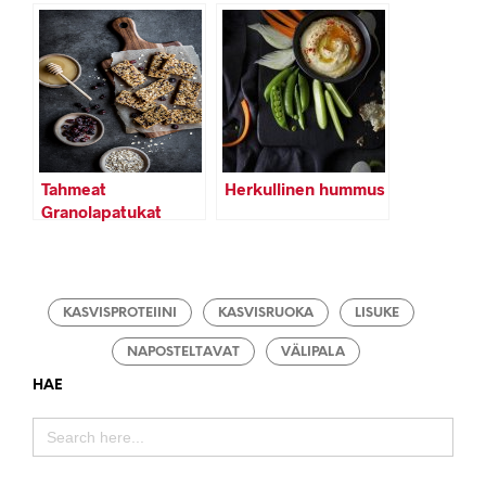
hedelmillä
Tahmeat
Herkullinen hummus
Granolapatukat
KASVISPROTEIINI
KASVISRUOKA
LISUKE
NAPOSTELTAVAT
VÄLIPALA
HAE
SEARCH
FOR: