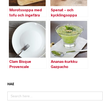
Morotssoppa med
Spenat – och
tofu och ingefära
kycklingsoppa
Clam Bisque
Ananas-kurkku
Provencale
Gazpacho
HAE
SEARCH
FOR: