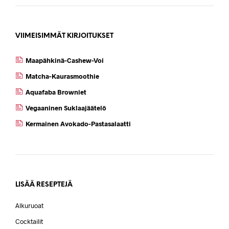
VIIMEISIMMÄT KIRJOITUKSET
Maapähkinä-Cashew-Voi
Matcha-Kaurasmoothie
Aquafaba Browniet
Vegaaninen Suklaajäätelö
Kermainen Avokado-Pastasalaatti
LISÄÄ RESEPTEJÄ
Alkuruoat
Cocktailit