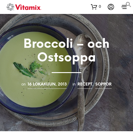
0
Broccoli – och
Ostsoppa
on
in
,
16 LOKAKUUN, 2013
RECEPT
SOPPOR