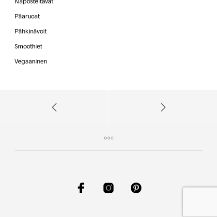
Naposteltavat
Pääruoat
Pähkinävoit
Smoothiet
Vegaaninen