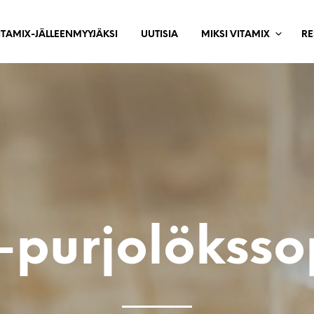
ITAMIX-JÄLLEENMYYJÄKSI
UUTISIA
MIKSI VITAMIX
RE
-purjolökss