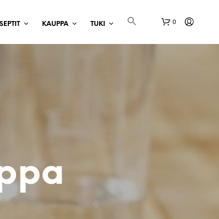
0
SEPTIT
KAUPPA
TUKI
O
S
T
oppa
O
S
K
O
R
I