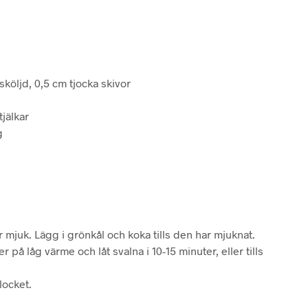
sköljd, 0,5 cm tjocka skivor
tjälkar
g
 är mjuk. Lägg i grönkål och koka tills den har mjuknat.
r på låg värme och låt svalna i 10-15 minuter, eller tills
locket.