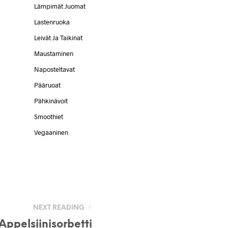
Lämpimät Juomat
Lastenruoka
Leivät Ja Taikinat
Maustaminen
Naposteltavat
Pääruoat
Pähkinävoit
Smoothiet
Vegaaninen
NEXT READING
Appelsiinisorbetti