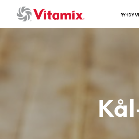
RYHDY V
Kål