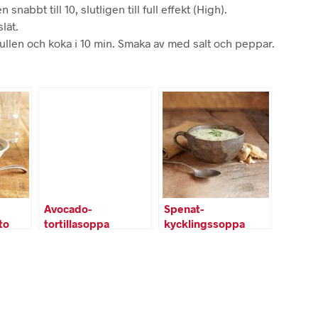
nabbt till 10, slutligen till full effekt (High).
slät.
trullen och koka i 10 min. Smaka av med salt och peppar.
:
Avocado-
Spenat-
to
tortillasoppa
kycklingssoppa