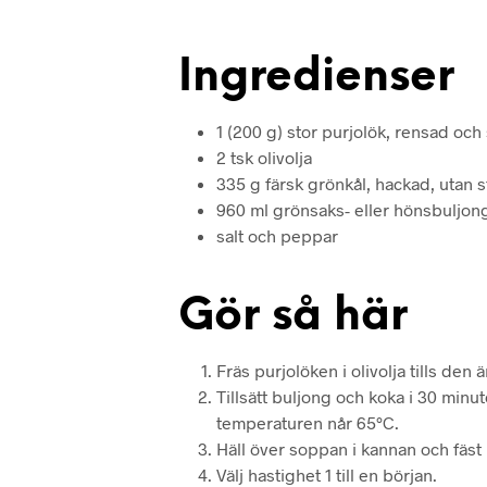
Ingredienser
1 (200 g) stor purjolök, rensad och 
2 tsk olivolja
335 g färsk grönkål, hackad, utan s
960 ml grönsaks- eller hönsbuljon
salt och peppar
Gör så här
Fräs purjolöken i olivolja tills den
Tillsätt buljong och koka i 30 minute
temperaturen når 65°C.
Häll över soppan i kannan och fäst 
Välj hastighet 1 till en början.