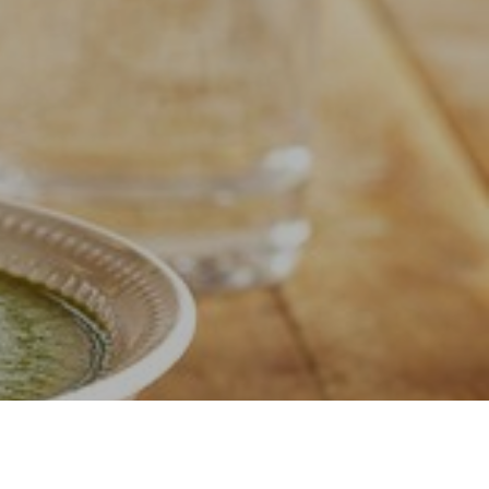
O
N
T
Y
H
J
Ä
.