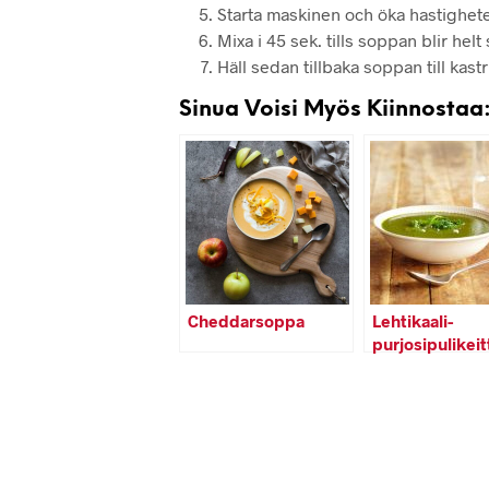
Starta maskinen och öka hastigheten s
Mixa i 45 sek. tills soppan blir helt 
Häll sedan tillbaka soppan till kas
Sinua Voisi Myös Kiinnostaa
Cheddarsoppa
Lehtikaali-
purjosipulikeit