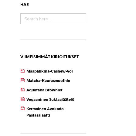
HAE
SEARCH
FOR:
VIIMEISIMMÄT KIRJOITUKSET
Maapähkinä-Cashew-Voi
Matcha-Kaurasmoothie
Aquafaba Browniet
Vegaaninen Suklaajäätelö
Kermainen Avokado-
Pastasalaatti